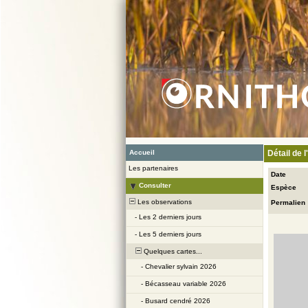
Accueil
Détail de 
Les partenaires
Date
Consulter
Espèce
Les observations
Permalien
-
Les 2 derniers jours
-
Les 5 derniers jours
Quelques cartes...
-
Chevalier sylvain 2026
-
Bécasseau variable 2026
-
Busard cendré 2026