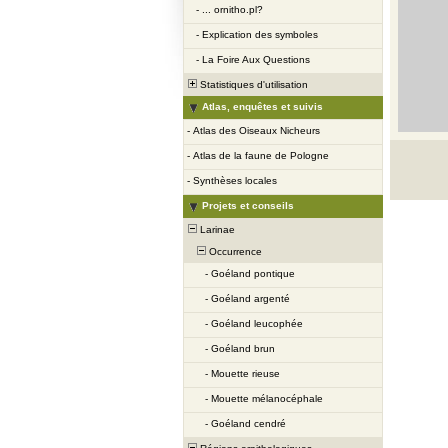
-
... ornitho.pl?
-
Explication des symboles
-
La Foire Aux Questions
Statistiques d'utilisation
Atlas, enquêtes et suivis
-
Atlas des Oiseaux Nicheurs
-
Atlas de la faune de Pologne
-
Synthèses locales
Projets et conseils
Larinae
Occurrence
-
Goéland pontique
-
Goéland argenté
-
Goéland leucophée
-
Goéland brun
-
Mouette rieuse
-
Mouette mélanocéphale
-
Goéland cendré