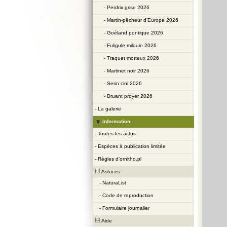
-
Perdrix grise 2026
-
Martin-pêcheur d'Europe 2026
-
Goéland pontique 2026
-
Fuligule milouin 2026
-
Traquet motteux 2026
-
Martinet noir 2026
-
Serin cini 2026
-
Bruant proyer 2026
-
La galerie
Information
-
Toutes les actus
-
Espèces à publication limitée
-
Règles d’ornitho.pl
Astuces
-
NaturaList
-
Code de reproduction
-
Formulaire journalier
Aide