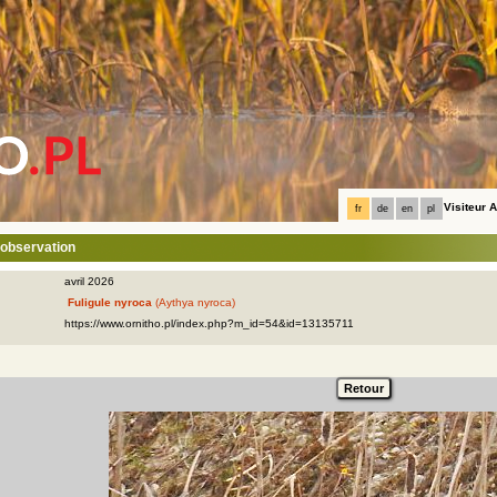
Visiteur
fr
de
en
pl
l'observation
avril 2026
Fuligule nyroca
(Aythya nyroca)