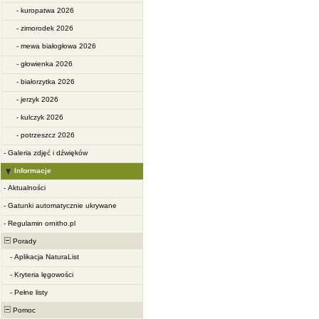
-
kuropatwa 2026
-
zimorodek 2026
-
mewa białogłowa 2026
-
głowienka 2026
-
białorzytka 2026
-
jerzyk 2026
-
kulczyk 2026
-
potrzeszcz 2026
-
Galeria zdjęć i dźwięków
Informacje
-
Aktualności
-
Gatunki automatycznie ukrywane
-
Regulamin ornitho.pl
Porady
-
Aplikacja NaturaList
-
Kryteria lęgowości
-
Pełne listy
Pomoc