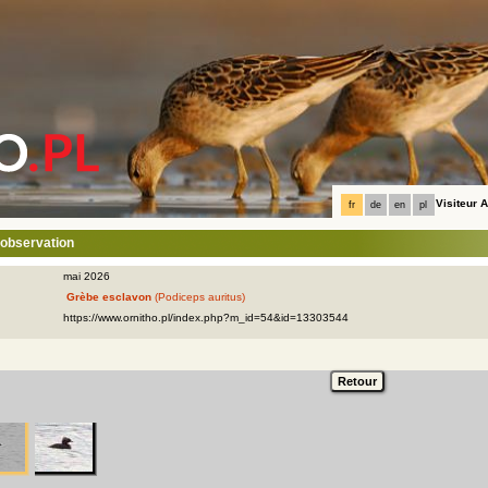
Visiteur
fr
de
en
pl
l'observation
mai 2026
Grèbe esclavon
(Podiceps auritus)