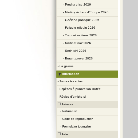
-
Perdrix grise 2026
-
Martin-pêcheur d'Europe 2026
-
Goéland pontique 2026
-
Fuligule milouin 2026
-
Traquet motteux 2026
-
Martinet noir 2026
-
Serin cini 2026
-
Bruant proyer 2026
-
La galerie
Information
-
Toutes les actus
-
Espèces à publication limitée
-
Règles d’ornitho.pl
Astuces
-
NaturaList
-
Code de reproduction
-
Formulaire journalier
Aide