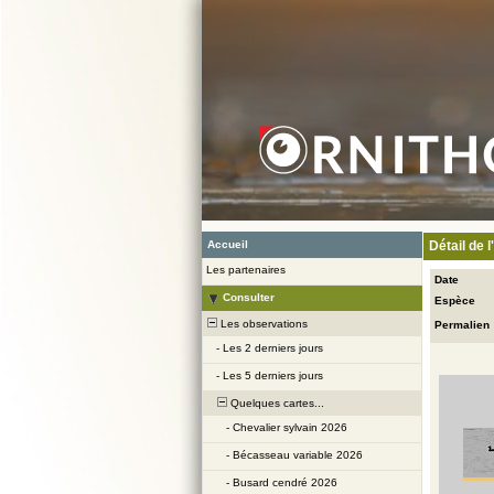
Accueil
Détail de 
Les partenaires
Date
Consulter
Espèce
Les observations
Permalien
-
Les 2 derniers jours
-
Les 5 derniers jours
Quelques cartes...
-
Chevalier sylvain 2026
-
Bécasseau variable 2026
-
Busard cendré 2026