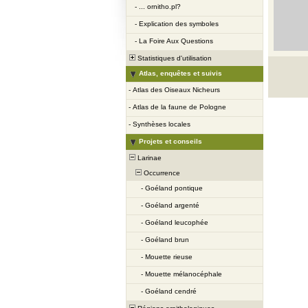
-
... ornitho.pl?
-
Explication des symboles
-
La Foire Aux Questions
Statistiques d'utilisation
Atlas, enquêtes et suivis
-
Atlas des Oiseaux Nicheurs
-
Atlas de la faune de Pologne
-
Synthèses locales
Projets et conseils
Larinae
Occurrence
-
Goéland pontique
-
Goéland argenté
-
Goéland leucophée
-
Goéland brun
-
Mouette rieuse
-
Mouette mélanocéphale
-
Goéland cendré