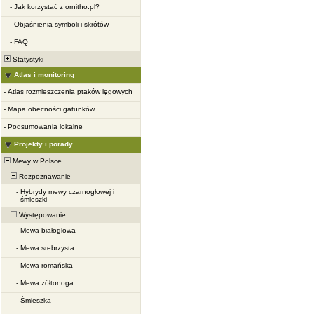
-
Jak korzystać z ornitho.pl?
-
Objaśnienia symboli i skrótów
-
FAQ
Statystyki
Atlas i monitoring
-
Atlas rozmieszczenia ptaków lęgowych
-
Mapa obecności gatunków
-
Podsumowania lokalne
Projekty i porady
Mewy w Polsce
Rozpoznawanie
-
Hybrydy mewy czarnogłowej i
śmieszki
Występowanie
-
Mewa białogłowa
-
Mewa srebrzysta
-
Mewa romańska
-
Mewa żółtonoga
-
Śmieszka