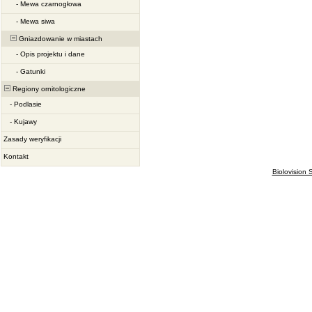
-
Mewa czarnogłowa
-
Mewa siwa
Gniazdowanie w miastach
-
Opis projektu i dane
-
Gatunki
Regiony ornitologiczne
-
Podlasie
-
Kujawy
Zasady weryfikacji
Kontakt
Biolovision S