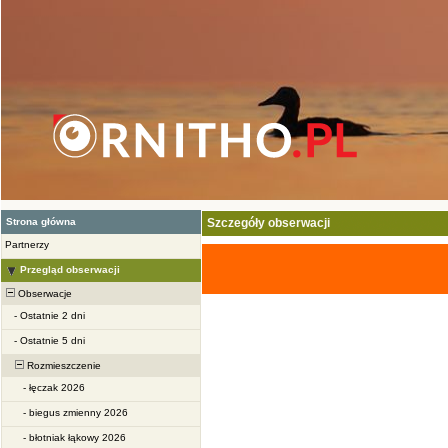
Strona główna
Szczegóły obserwacji
Partnerzy
Przegląd obserwacji
Obserwacje
-
Ostatnie 2 dni
-
Ostatnie 5 dni
Rozmieszczenie
-
łęczak 2026
-
biegus zmienny 2026
-
błotniak łąkowy 2026