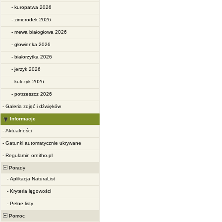
-
kuropatwa 2026
-
zimorodek 2026
-
mewa białogłowa 2026
-
głowienka 2026
-
białorzytka 2026
-
jerzyk 2026
-
kulczyk 2026
-
potrzeszcz 2026
-
Galeria zdjęć i dźwięków
Informacje
-
Aktualności
-
Gatunki automatycznie ukrywane
-
Regulamin ornitho.pl
Porady
-
Aplikacja NaturaList
-
Kryteria lęgowości
-
Pełne listy
Pomoc