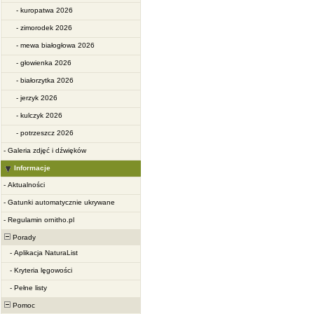
-
kuropatwa 2026
-
zimorodek 2026
-
mewa białogłowa 2026
-
głowienka 2026
-
białorzytka 2026
-
jerzyk 2026
-
kulczyk 2026
-
potrzeszcz 2026
-
Galeria zdjęć i dźwięków
Informacje
-
Aktualności
-
Gatunki automatycznie ukrywane
-
Regulamin ornitho.pl
Porady
-
Aplikacja NaturaList
-
Kryteria lęgowości
-
Pełne listy
Pomoc