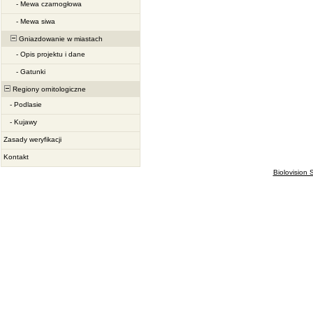
-
Mewa czarnogłowa
-
Mewa siwa
Gniazdowanie w miastach
-
Opis projektu i dane
-
Gatunki
Regiony ornitologiczne
-
Podlasie
-
Kujawy
Zasady weryfikacji
Kontakt
Biolovision S