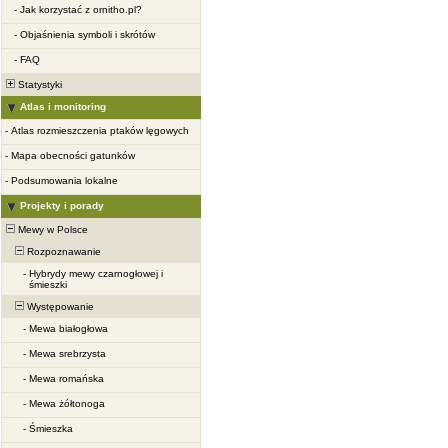
-
Jak korzystać z ornitho.pl?
-
Objaśnienia symboli i skrótów
-
FAQ
Statystyki
Atlas i monitoring
-
Atlas rozmieszczenia ptaków lęgowych
-
Mapa obecności gatunków
-
Podsumowania lokalne
Projekty i porady
Mewy w Polsce
Rozpoznawanie
-
Hybrydy mewy czarnogłowej i
śmieszki
Występowanie
-
Mewa białogłowa
-
Mewa srebrzysta
-
Mewa romańska
-
Mewa żółtonoga
-
Śmieszka