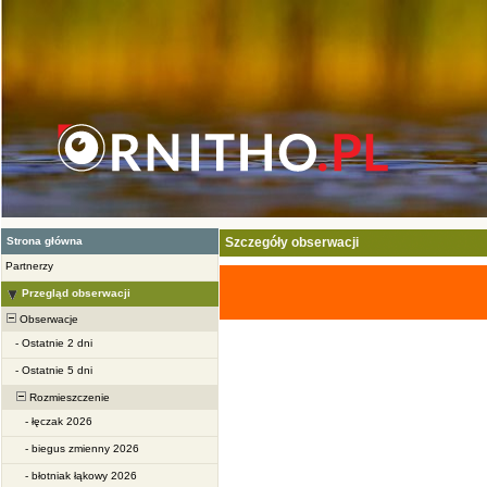
Strona główna
Szczegóły obserwacji
Partnerzy
Przegląd obserwacji
Obserwacje
-
Ostatnie 2 dni
-
Ostatnie 5 dni
Rozmieszczenie
-
łęczak 2026
-
biegus zmienny 2026
-
błotniak łąkowy 2026