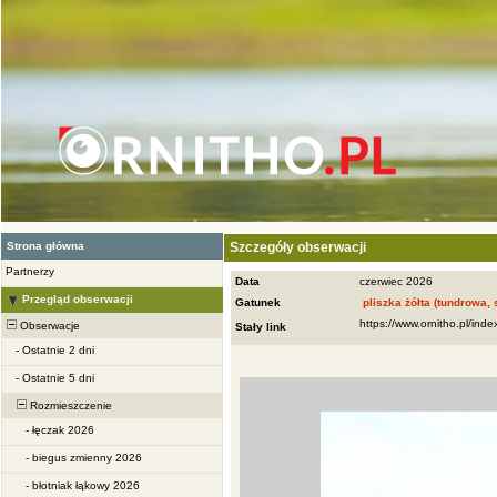
Strona główna
Szczegóły obserwacji
Partnerzy
Data
czerwiec 2026
Przegląd obserwacji
Gatunek
pliszka żółta (tundrowa, 
Obserwacje
Stały link
-
Ostatnie 2 dni
-
Ostatnie 5 dni
Rozmieszczenie
-
łęczak 2026
-
biegus zmienny 2026
-
błotniak łąkowy 2026