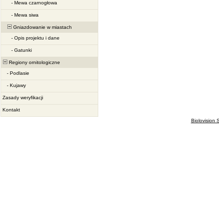
-
Mewa czarnogłowa
-
Mewa siwa
Gniazdowanie w miastach
-
Opis projektu i dane
-
Gatunki
Regiony ornitologiczne
-
Podlasie
-
Kujawy
Zasady weryfikacji
Kontakt
Biolovision S