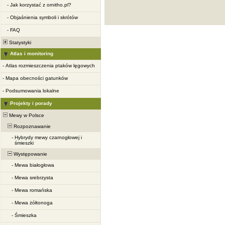
-
Jak korzystać z ornitho.pl?
-
Objaśnienia symboli i skrótów
-
FAQ
Statystyki
Atlas i monitoring
-
Atlas rozmieszczenia ptaków lęgowych
-
Mapa obecności gatunków
-
Podsumowania lokalne
Projekty i porady
Mewy w Polsce
Rozpoznawanie
-
Hybrydy mewy czarnogłowej i
śmieszki
Występowanie
-
Mewa białogłowa
-
Mewa srebrzysta
-
Mewa romańska
-
Mewa żółtonoga
-
Śmieszka