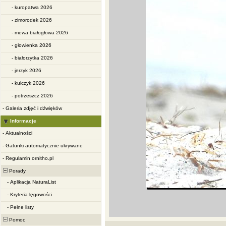
-
kuropatwa 2026
-
zimorodek 2026
-
mewa białogłowa 2026
-
głowienka 2026
-
białorzytka 2026
-
jerzyk 2026
-
kulczyk 2026
-
potrzeszcz 2026
-
Galeria zdjęć i dźwięków
Informacje
-
Aktualności
-
Gatunki automatycznie ukrywane
-
Regulamin ornitho.pl
Porady
-
Aplikacja NaturaList
-
Kryteria lęgowości
-
Pełne listy
Pomoc