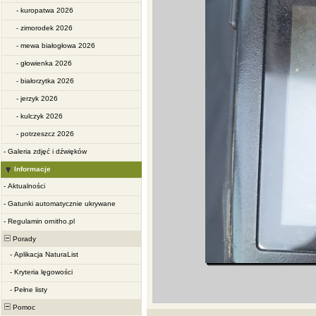
-
kuropatwa 2026
-
zimorodek 2026
-
mewa białogłowa 2026
-
głowienka 2026
-
białorzytka 2026
-
jerzyk 2026
-
kulczyk 2026
-
potrzeszcz 2026
-
Galeria zdjęć i dźwięków
Informacje
-
Aktualności
-
Gatunki automatycznie ukrywane
-
Regulamin ornitho.pl
Porady
-
Aplikacja NaturaList
-
Kryteria lęgowości
-
Pełne listy
Pomoc