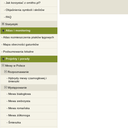
-
Jak korzystać z ornitho.pl?
-
Objaśnienia symboli i skrótów
-
FAQ
Statystyki
Atlas i monitoring
-
Atlas rozmieszczenia ptaków lęgowych
-
Mapa obecności gatunków
-
Podsumowania lokalne
Projekty i porady
Mewy w Polsce
Rozpoznawanie
-
Hybrydy mewy czarnogłowej i
śmieszki
Występowanie
-
Mewa białogłowa
-
Mewa srebrzysta
-
Mewa romańska
-
Mewa żółtonoga
-
Śmieszka