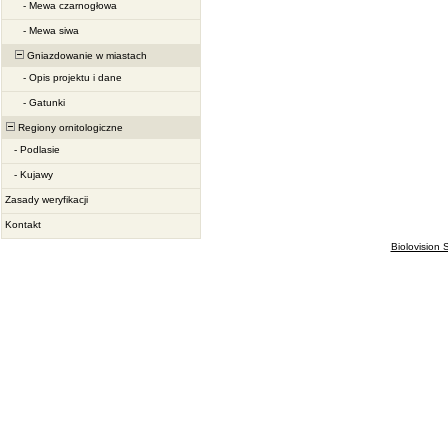
-
Mewa czarnogłowa
-
Mewa siwa
Gniazdowanie w miastach
-
Opis projektu i dane
-
Gatunki
Regiony ornitologiczne
-
Podlasie
-
Kujawy
Zasady weryfikacji
Kontakt
Biolovision S