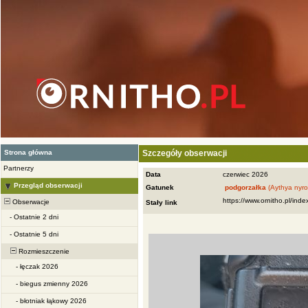
Strona główna
Szczegóły obserwacji
Partnerzy
Data
czerwiec 2026
Przegląd obserwacji
Gatunek
podgorzałka
(Aythya nyro
Obserwacje
Stały link
-
Ostatnie 2 dni
-
Ostatnie 5 dni
Rozmieszczenie
-
łęczak 2026
-
biegus zmienny 2026
-
błotniak łąkowy 2026