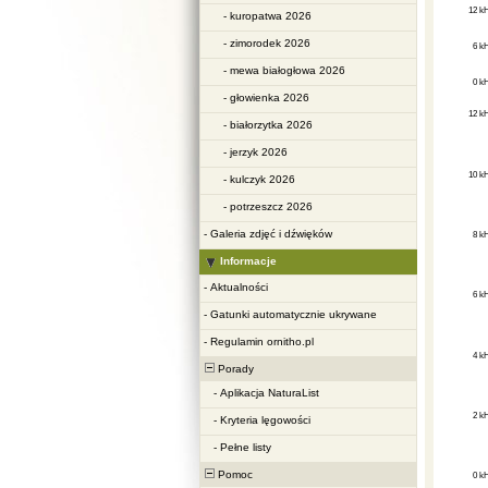
-
kuropatwa 2026
-
zimorodek 2026
-
mewa białogłowa 2026
-
głowienka 2026
-
białorzytka 2026
-
jerzyk 2026
-
kulczyk 2026
-
potrzeszcz 2026
-
Galeria zdjęć i dźwięków
Informacje
-
Aktualności
-
Gatunki automatycznie ukrywane
-
Regulamin ornitho.pl
Porady
-
Aplikacja NaturaList
-
Kryteria lęgowości
-
Pełne listy
Pomoc