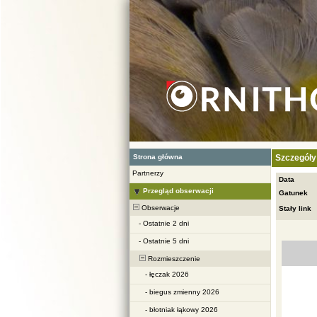
Strona główna
Szczegóły
Partnerzy
Data
Przegląd obserwacji
Gatunek
Obserwacje
Stały link
-
Ostatnie 2 dni
-
Ostatnie 5 dni
Rozmieszczenie
-
łęczak 2026
-
biegus zmienny 2026
-
błotniak łąkowy 2026