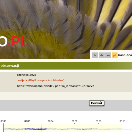
Gość An
fr
de
en
pl
 obserwacji
czerwiec 2026
wójcik
(Phylloscopus trochiloides)