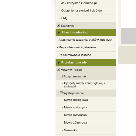
-
Jak korzystać z ornitho.pl?
-
Objaśnienia symboli i skrótów
-
FAQ
Statystyki
Atlas i monitoring
-
Atlas rozmieszczenia ptaków lęgowych
-
Mapa obecności gatunków
-
Podsumowania lokalne
Projekty i porady
Mewy w Polsce
Rozpoznawanie
-
Hybrydy mewy czarnogłowej i
śmieszki
Występowanie
-
Mewa białogłowa
-
Mewa srebrzysta
-
Mewa romańska
-
Mewa żółtonoga
-
Śmieszka