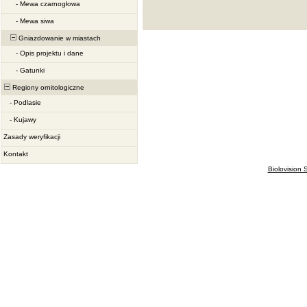
-
Mewa czarnogłowa
-
Mewa siwa
Gniazdowanie w miastach
-
Opis projektu i dane
-
Gatunki
Regiony ornitologiczne
-
Podlasie
-
Kujawy
Zasady weryfikacji
Kontakt
Biolovision S