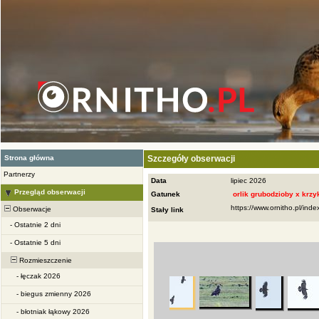
Strona główna
Szczegóły obserwacji
Partnerzy
Data
lipiec 2026
Przegląd obserwacji
Gatunek
orlik grubodzioby x krzy
Obserwacje
Stały link
-
Ostatnie 2 dni
-
Ostatnie 5 dni
Rozmieszczenie
-
łęczak 2026
-
biegus zmienny 2026
-
błotniak łąkowy 2026