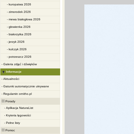
-
kuropatwa 2026
-
zimorodek 2026
-
mewa białogłowa 2026
-
głowienka 2026
-
białorzytka 2026
-
jerzyk 2026
-
kulczyk 2026
-
potrzeszcz 2026
-
Galeria zdjęć i dźwięków
Informacje
-
Aktualności
-
Gatunki automatycznie ukrywane
-
Regulamin ornitho.pl
Porady
-
Aplikacja NaturaList
-
Kryteria lęgowości
-
Pełne listy
Pomoc