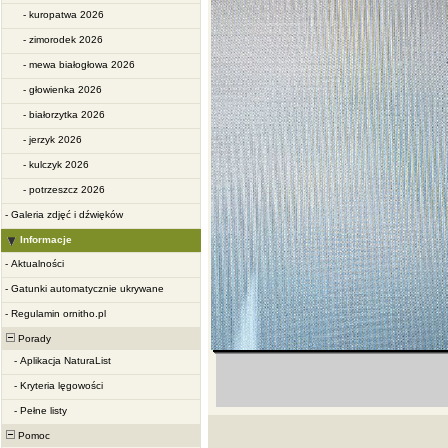
-
kuropatwa 2026
-
zimorodek 2026
-
mewa białogłowa 2026
-
głowienka 2026
-
białorzytka 2026
-
jerzyk 2026
-
kulczyk 2026
-
potrzeszcz 2026
-
Galeria zdjęć i dźwięków
Informacje
-
Aktualności
-
Gatunki automatycznie ukrywane
-
Regulamin ornitho.pl
Porady
-
Aplikacja NaturaList
-
Kryteria lęgowości
-
Pełne listy
Pomoc