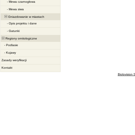
-
Mewa czarnogłowa
-
Mewa siwa
Gniazdowanie w miastach
-
Opis projektu i dane
-
Gatunki
Regiony ornitologiczne
-
Podlasie
-
Kujawy
Zasady weryfikacji
Kontakt
Biolovision S