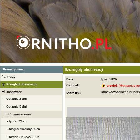
Strona główna
Szczegóły obserwacji
Partnerzy
Data
lipiec 2026
Przegląd obserwacji
Gatunek
orzełek
(Hieraaetus p
Obserwacje
Stały link
-
Ostatnie 2 dni
-
Ostatnie 5 dni
Rozmieszczenie
-
łęczak 2026
-
biegus zmienny 2026
-
błotniak łąkowy 2026