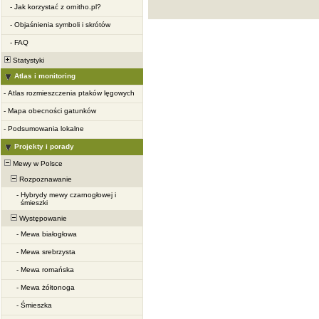
-
Jak korzystać z ornitho.pl?
-
Objaśnienia symboli i skrótów
-
FAQ
Statystyki
Atlas i monitoring
-
Atlas rozmieszczenia ptaków lęgowych
-
Mapa obecności gatunków
-
Podsumowania lokalne
Projekty i porady
Mewy w Polsce
Rozpoznawanie
-
Hybrydy mewy czarnogłowej i
śmieszki
Występowanie
-
Mewa białogłowa
-
Mewa srebrzysta
-
Mewa romańska
-
Mewa żółtonoga
-
Śmieszka