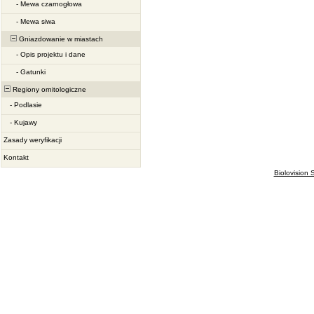
-
Mewa czarnogłowa
-
Mewa siwa
Gniazdowanie w miastach
-
Opis projektu i dane
-
Gatunki
Regiony ornitologiczne
-
Podlasie
-
Kujawy
Zasady weryfikacji
Kontakt
Biolovision S