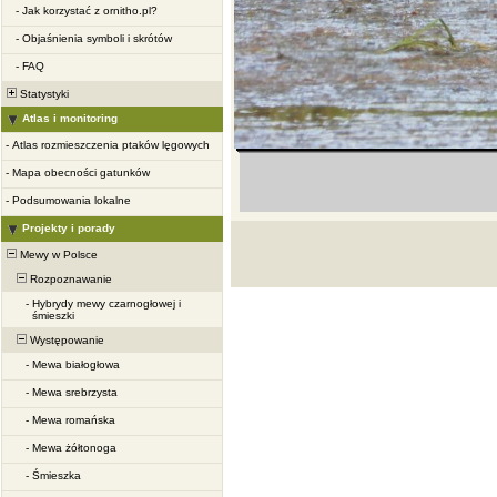
-
Jak korzystać z ornitho.pl?
-
Objaśnienia symboli i skrótów
-
FAQ
Statystyki
Atlas i monitoring
-
Atlas rozmieszczenia ptaków lęgowych
-
Mapa obecności gatunków
-
Podsumowania lokalne
Projekty i porady
Mewy w Polsce
Rozpoznawanie
-
Hybrydy mewy czarnogłowej i
śmieszki
Występowanie
-
Mewa białogłowa
-
Mewa srebrzysta
-
Mewa romańska
-
Mewa żółtonoga
-
Śmieszka