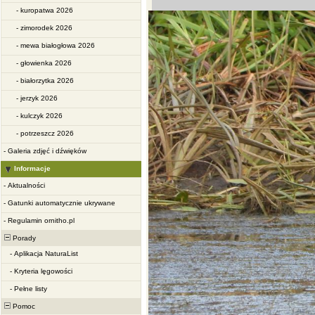
-
kuropatwa 2026
-
zimorodek 2026
-
mewa białogłowa 2026
-
głowienka 2026
-
białorzytka 2026
-
jerzyk 2026
-
kulczyk 2026
-
potrzeszcz 2026
-
Galeria zdjęć i dźwięków
Informacje
-
Aktualności
-
Gatunki automatycznie ukrywane
-
Regulamin ornitho.pl
Porady
-
Aplikacja NaturaList
-
Kryteria lęgowości
-
Pełne listy
Pomoc