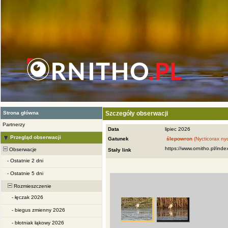
Strona główna
Szczegóły obserwacji
Partnerzy
Data
lipiec 2026
Przegląd obserwacji
Gatunek
ślepowron
(Nycticorax nyc
Obserwacje
Stały link
-
Ostatnie 2 dni
-
Ostatnie 5 dni
Rozmieszczenie
-
łęczak 2026
-
biegus zmienny 2026
-
błotniak łąkowy 2026