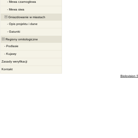
-
Mewa czarnogłowa
-
Mewa siwa
Gniazdowanie w miastach
-
Opis projektu i dane
-
Gatunki
Regiony ornitologiczne
-
Podlasie
-
Kujawy
Zasady weryfikacji
Kontakt
Biolovision S