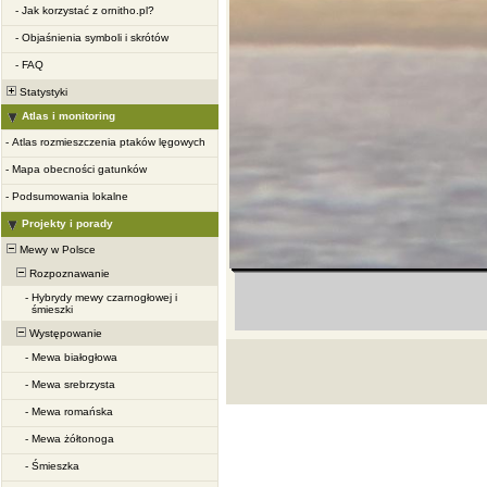
-
Jak korzystać z ornitho.pl?
-
Objaśnienia symboli i skrótów
-
FAQ
Statystyki
Atlas i monitoring
-
Atlas rozmieszczenia ptaków lęgowych
-
Mapa obecności gatunków
-
Podsumowania lokalne
Projekty i porady
Mewy w Polsce
Rozpoznawanie
-
Hybrydy mewy czarnogłowej i
śmieszki
Występowanie
-
Mewa białogłowa
-
Mewa srebrzysta
-
Mewa romańska
-
Mewa żółtonoga
-
Śmieszka