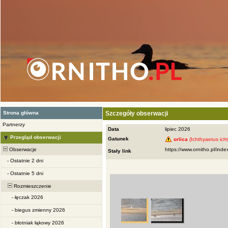
Strona główna
Szczegóły obserwacji
Partnerzy
Data
lipiec 2026
Przegląd obserwacji
Gatunek
orlica
(Ichthyaetus ich
Obserwacje
Stały link
-
Ostatnie 2 dni
-
Ostatnie 5 dni
Rozmieszczenie
-
łęczak 2026
-
biegus zmienny 2026
-
błotniak łąkowy 2026