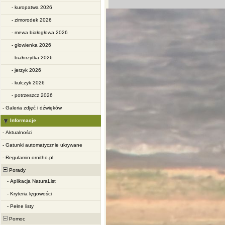
-
kuropatwa 2026
-
zimorodek 2026
-
mewa białogłowa 2026
-
głowienka 2026
-
białorzytka 2026
-
jerzyk 2026
-
kulczyk 2026
-
potrzeszcz 2026
-
Galeria zdjęć i dźwięków
Informacje
-
Aktualności
-
Gatunki automatycznie ukrywane
-
Regulamin ornitho.pl
Porady
-
Aplikacja NaturaList
-
Kryteria lęgowości
-
Pełne listy
Pomoc