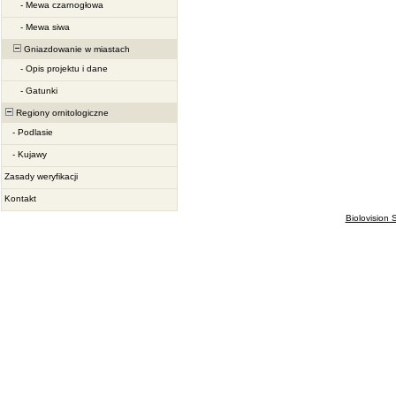
-
Mewa czarnogłowa
-
Mewa siwa
Gniazdowanie w miastach
-
Opis projektu i dane
-
Gatunki
Regiony ornitologiczne
-
Podlasie
-
Kujawy
Zasady weryfikacji
Kontakt
Biolovision S