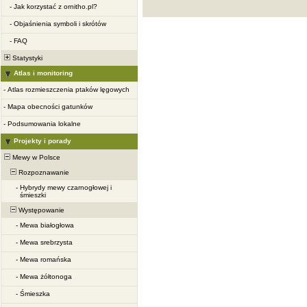
-
Jak korzystać z ornitho.pl?
-
Objaśnienia symboli i skrótów
-
FAQ
Statystyki
Atlas i monitoring
-
Atlas rozmieszczenia ptaków lęgowych
-
Mapa obecności gatunków
-
Podsumowania lokalne
Projekty i porady
Mewy w Polsce
Rozpoznawanie
-
Hybrydy mewy czarnogłowej i
śmieszki
Występowanie
-
Mewa białogłowa
-
Mewa srebrzysta
-
Mewa romańska
-
Mewa żółtonoga
-
Śmieszka