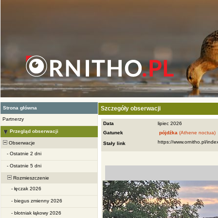
Strona główna
Szczegóły obserwacji
Partnerzy
Data
lipiec 2026
Przegląd obserwacji
Gatunek
pójdźka
(Athene noctua)
Obserwacje
Stały link
-
Ostatnie 2 dni
-
Ostatnie 5 dni
Rozmieszczenie
-
łęczak 2026
-
biegus zmienny 2026
-
błotniak łąkowy 2026