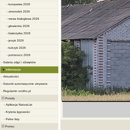
-
kuropatwa 2026
-
zimorodek 2026
-
mewa białogłowa 2026
-
głowienka 2026
-
białorzytka 2026
-
jerzyk 2026
-
kulczyk 2026
-
potrzeszcz 2026
-
Galeria zdjęć i dźwięków
Informacje
-
Aktualności
-
Gatunki automatycznie ukrywane
-
Regulamin ornitho.pl
Porady
-
Aplikacja NaturaList
-
Kryteria lęgowości
-
Pełne listy
Pomoc