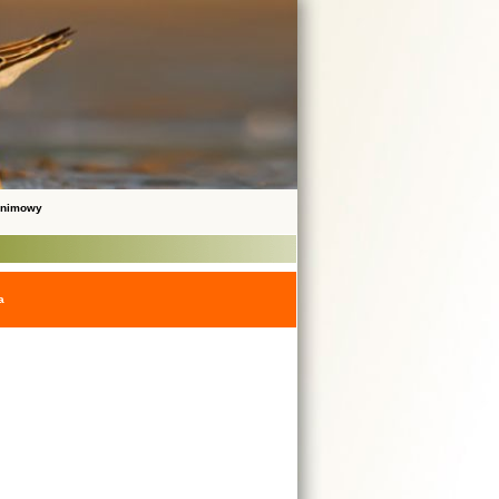
onimowy
a