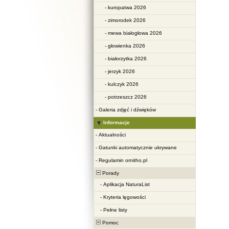
-
kuropatwa 2026
-
zimorodek 2026
-
mewa białogłowa 2026
-
głowienka 2026
-
białorzytka 2026
-
jerzyk 2026
-
kulczyk 2026
-
potrzeszcz 2026
-
Galeria zdjęć i dźwięków
Informacje
-
Aktualności
-
Gatunki automatycznie ukrywane
-
Regulamin ornitho.pl
Porady
-
Aplikacja NaturaList
-
Kryteria lęgowości
-
Pełne listy
Pomoc