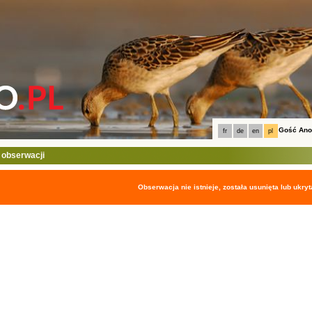
Gość An
fr
de
en
pl
 obserwacji
Obserwacja nie istnieje, została usunięta lub ukryt