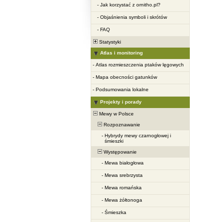
-
Jak korzystać z ornitho.pl?
-
Objaśnienia symboli i skrótów
-
FAQ
Statystyki
Atlas i monitoring
-
Atlas rozmieszczenia ptaków lęgowych
-
Mapa obecności gatunków
-
Podsumowania lokalne
Projekty i porady
Mewy w Polsce
Rozpoznawanie
-
Hybrydy mewy czarnogłowej i
śmieszki
Występowanie
-
Mewa białogłowa
-
Mewa srebrzysta
-
Mewa romańska
-
Mewa żółtonoga
-
Śmieszka