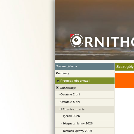
Strona główna
Szczegóły
Partnerzy
Przegląd obserwacji
Obserwacje
-
Ostatnie 2 dni
-
Ostatnie 5 dni
Rozmieszczenie
-
łęczak 2026
-
biegus zmienny 2026
-
błotniak łąkowy 2026