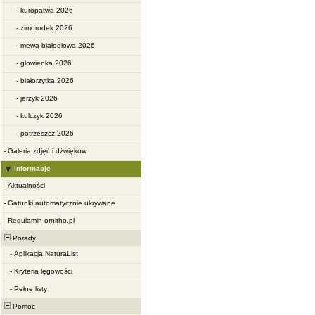
-
kuropatwa 2026
-
zimorodek 2026
-
mewa białogłowa 2026
-
głowienka 2026
-
białorzytka 2026
-
jerzyk 2026
-
kulczyk 2026
-
potrzeszcz 2026
-
Galeria zdjęć i dźwięków
Informacje
-
Aktualności
-
Gatunki automatycznie ukrywane
-
Regulamin ornitho.pl
Porady
-
Aplikacja NaturaList
-
Kryteria lęgowości
-
Pełne listy
Pomoc