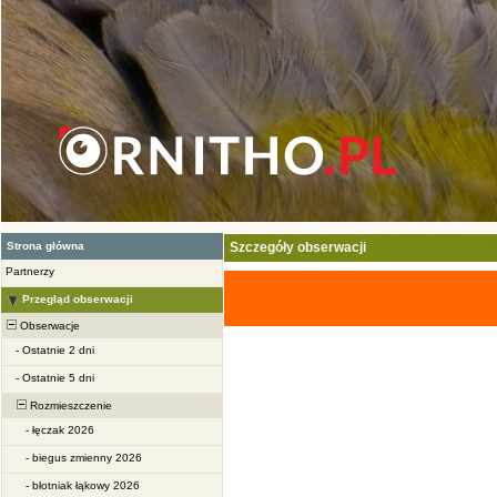
Strona główna
Szczegóły obserwacji
Partnerzy
Przegląd obserwacji
Obserwacje
-
Ostatnie 2 dni
-
Ostatnie 5 dni
Rozmieszczenie
-
łęczak 2026
-
biegus zmienny 2026
-
błotniak łąkowy 2026