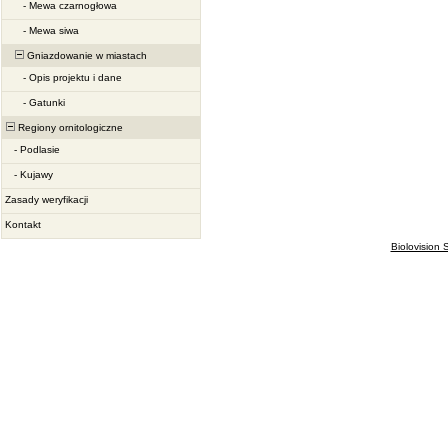
-
Mewa czarnogłowa
-
Mewa siwa
Gniazdowanie w miastach
-
Opis projektu i dane
-
Gatunki
Regiony ornitologiczne
-
Podlasie
-
Kujawy
Zasady weryfikacji
Kontakt
Biolovision S