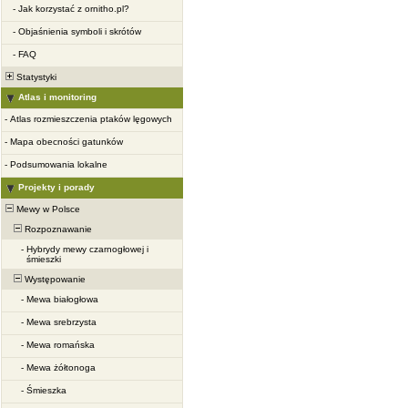
-
Jak korzystać z ornitho.pl?
-
Objaśnienia symboli i skrótów
-
FAQ
Statystyki
Atlas i monitoring
-
Atlas rozmieszczenia ptaków lęgowych
-
Mapa obecności gatunków
-
Podsumowania lokalne
Projekty i porady
Mewy w Polsce
Rozpoznawanie
-
Hybrydy mewy czarnogłowej i
śmieszki
Występowanie
-
Mewa białogłowa
-
Mewa srebrzysta
-
Mewa romańska
-
Mewa żółtonoga
-
Śmieszka