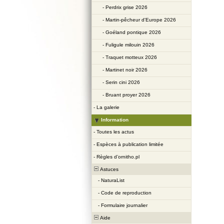
-
Perdrix grise 2026
-
Martin-pêcheur d'Europe 2026
-
Goéland pontique 2026
-
Fuligule milouin 2026
-
Traquet motteux 2026
-
Martinet noir 2026
-
Serin cini 2026
-
Bruant proyer 2026
-
La galerie
Information
-
Toutes les actus
-
Espèces à publication limitée
-
Règles d’ornitho.pl
Astuces
-
NaturaList
-
Code de reproduction
-
Formulaire journalier
Aide