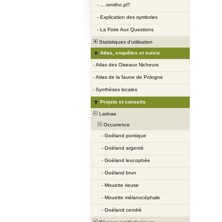
-
... ornitho.pl?
-
Explication des symboles
-
La Foire Aux Questions
Statistiques d'utilisation
Atlas, enquêtes et suivis
-
Atlas des Oiseaux Nicheurs
-
Atlas de la faune de Pologne
-
Synthèses locales
Projets et conseils
Larinae
Occurrence
-
Goéland pontique
-
Goéland argenté
-
Goéland leucophée
-
Goéland brun
-
Mouette rieuse
-
Mouette mélanocéphale
-
Goéland cendré