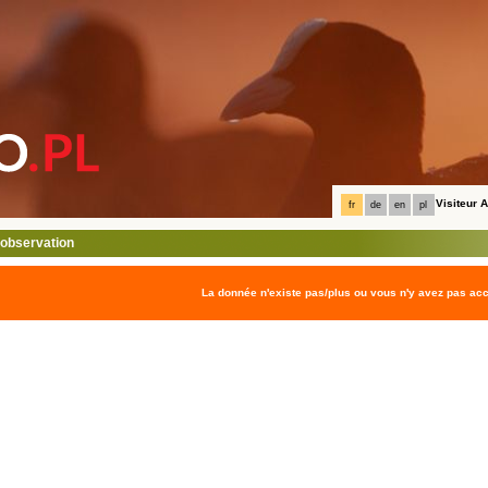
Visiteur
fr
de
en
pl
l'observation
La donnée n'existe pas/plus ou vous n'y avez pas ac