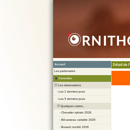
Accueil
Détail de 
Les partenaires
Consulter
Les observations
-
Les 2 derniers jours
-
Les 5 derniers jours
Quelques cartes...
-
Chevalier sylvain 2026
-
Bécasseau variable 2026
-
Busard cendré 2026