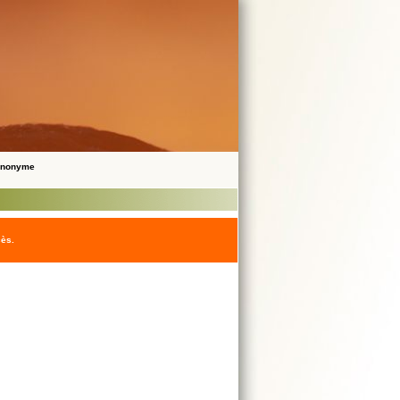
 Anonyme
cès.