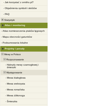
-
Jak korzystać z ornitho.pl?
-
Objaśnienia symboli i skrótów
-
FAQ
Statystyki
Atlas i monitoring
-
Atlas rozmieszczenia ptaków lęgowych
-
Mapa obecności gatunków
-
Podsumowania lokalne
Projekty i porady
Mewy w Polsce
Rozpoznawanie
-
Hybrydy mewy czarnogłowej i
śmieszki
Występowanie
-
Mewa białogłowa
-
Mewa srebrzysta
-
Mewa romańska
-
Mewa żółtonoga
-
Śmieszka