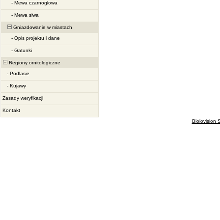
-
Mewa czarnogłowa
-
Mewa siwa
Gniazdowanie w miastach
-
Opis projektu i dane
-
Gatunki
Regiony ornitologiczne
-
Podlasie
-
Kujawy
Zasady weryfikacji
Kontakt
Biolovision S