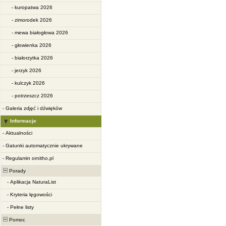
-
kuropatwa 2026
-
zimorodek 2026
-
mewa białogłowa 2026
-
głowienka 2026
-
białorzytka 2026
-
jerzyk 2026
-
kulczyk 2026
-
potrzeszcz 2026
-
Galeria zdjęć i dźwięków
Informacje
-
Aktualności
-
Gatunki automatycznie ukrywane
-
Regulamin ornitho.pl
Porady
-
Aplikacja NaturaList
-
Kryteria lęgowości
-
Pełne listy
Pomoc