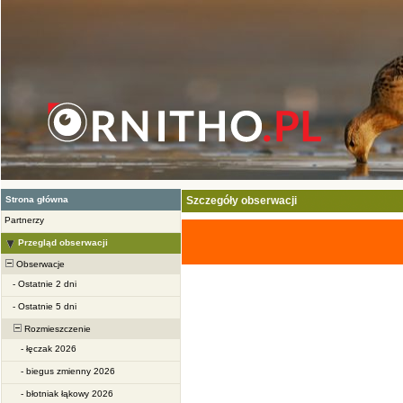
Strona główna
Szczegóły obserwacji
Partnerzy
Przegląd obserwacji
Obserwacje
-
Ostatnie 2 dni
-
Ostatnie 5 dni
Rozmieszczenie
-
łęczak 2026
-
biegus zmienny 2026
-
błotniak łąkowy 2026