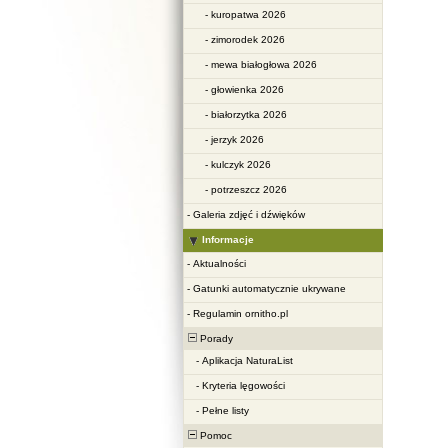
-
kuropatwa 2026
-
zimorodek 2026
-
mewa białogłowa 2026
-
głowienka 2026
-
białorzytka 2026
-
jerzyk 2026
-
kulczyk 2026
-
potrzeszcz 2026
-
Galeria zdjęć i dźwięków
Informacje
-
Aktualności
-
Gatunki automatycznie ukrywane
-
Regulamin ornitho.pl
Porady
-
Aplikacja NaturaList
-
Kryteria lęgowości
-
Pełne listy
Pomoc