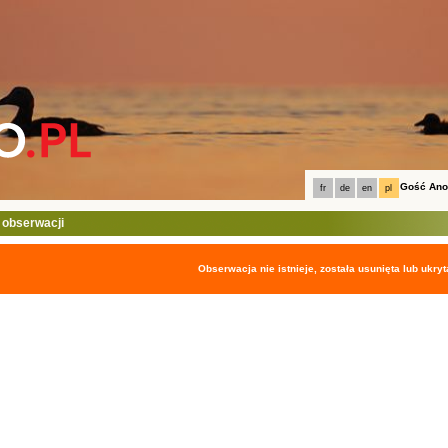
Gość An
fr
de
en
pl
 obserwacji
Obserwacja nie istnieje, została usunięta lub ukryt