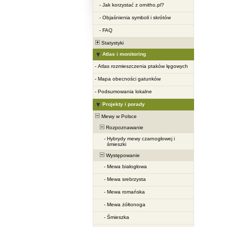
-
Jak korzystać z ornitho.pl?
-
Objaśnienia symboli i skrótów
-
FAQ
Statystyki
Atlas i monitoring
-
Atlas rozmieszczenia ptaków lęgowych
-
Mapa obecności gatunków
-
Podsumowania lokalne
Projekty i porady
Mewy w Polsce
Rozpoznawanie
-
Hybrydy mewy czarnogłowej i
śmieszki
Występowanie
-
Mewa białogłowa
-
Mewa srebrzysta
-
Mewa romańska
-
Mewa żółtonoga
-
Śmieszka