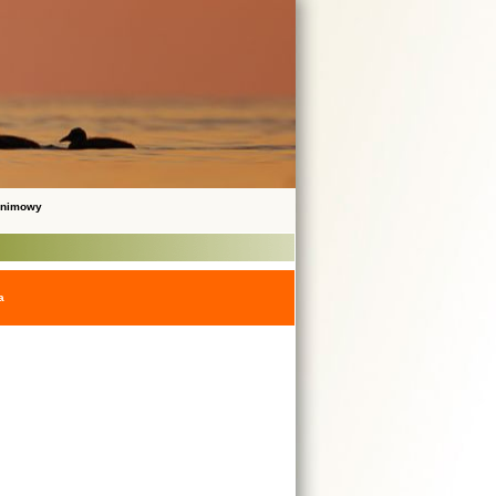
onimowy
a