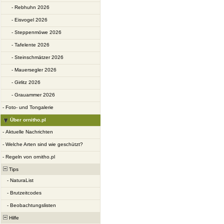
-
Rebhuhn 2026
-
Eisvogel 2026
-
Steppenmöwe 2026
-
Tafelente 2026
-
Steinschmätzer 2026
-
Mauersegler 2026
-
Girlitz 2026
-
Grauammer 2026
-
Foto- und Tongalerie
Über ornitho.pl
-
Aktuelle Nachrichten
-
Welche Arten sind wie geschützt?
-
Regeln von ornitho.pl
Tips
-
NaturaList
-
Brutzeitcodes
-
Beobachtungslisten
Hilfe