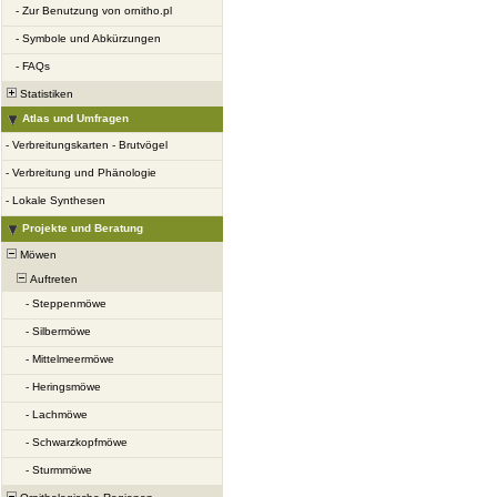
-
Zur Benutzung von ornitho.pl
-
Symbole und Abkürzungen
-
FAQs
Statistiken
Atlas und Umfragen
-
Verbreitungskarten - Brutvögel
-
Verbreitung und Phänologie
-
Lokale Synthesen
Projekte und Beratung
Möwen
Auftreten
-
Steppenmöwe
-
Silbermöwe
-
Mittelmeermöwe
-
Heringsmöwe
-
Lachmöwe
-
Schwarzkopfmöwe
-
Sturmmöwe