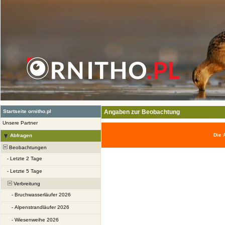
Startseite ornitho.pl
Angaben zur Beobachtung
Unsere Partner
Die 
Abfragen
Beobachtungen
-
Letzte 2 Tage
-
Letzte 5 Tage
Verbreitung
-
Bruchwasserläufer 2026
-
Alpenstrandläufer 2026
-
Wiesenweihe 2026