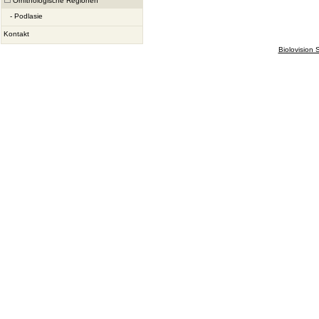
Ornithologische Regionen
-
Podlasie
Kontakt
Biolovision S