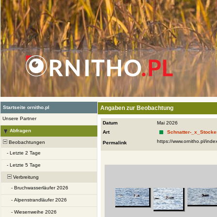
Startseite ornitho.pl
Angaben zur Beobachtung
Unsere Partner
Datum
Mai 2026
Abfragen
Art
Schnatter-_x_Stocke
Beobachtungen
Permalink
-
Letzte 2 Tage
-
Letzte 5 Tage
Verbreitung
-
Bruchwasserläufer 2026
-
Alpenstrandläufer 2026
-
Wiesenweihe 2026