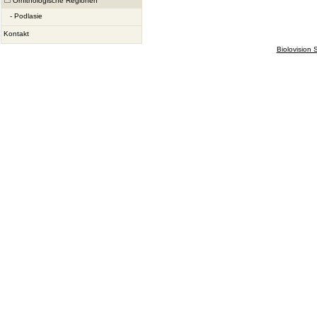
Ornithologische Regionen
-
Podlasie
Kontakt
Biolovision S