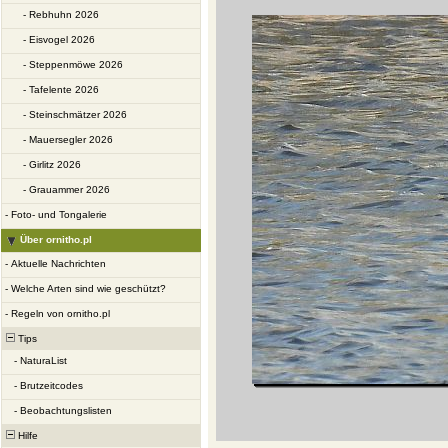
-
Rebhuhn 2026
-
Eisvogel 2026
-
Steppenmöwe 2026
-
Tafelente 2026
-
Steinschmätzer 2026
-
Mauersegler 2026
-
Girlitz 2026
-
Grauammer 2026
-
Foto- und Tongalerie
Über ornitho.pl
-
Aktuelle Nachrichten
-
Welche Arten sind wie geschützt?
-
Regeln von ornitho.pl
Tips
-
NaturaList
-
Brutzeitcodes
-
Beobachtungslisten
Hilfe