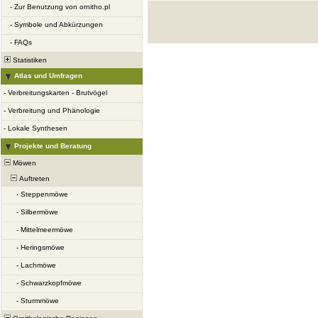
-
Zur Benutzung von ornitho.pl
-
Symbole und Abkürzungen
-
FAQs
Statistiken
Atlas und Umfragen
-
Verbreitungskarten - Brutvögel
-
Verbreitung und Phänologie
-
Lokale Synthesen
Projekte und Beratung
Möwen
Auftreten
-
Steppenmöwe
-
Silbermöwe
-
Mittelmeermöwe
-
Heringsmöwe
-
Lachmöwe
-
Schwarzkopfmöwe
-
Sturmmöwe