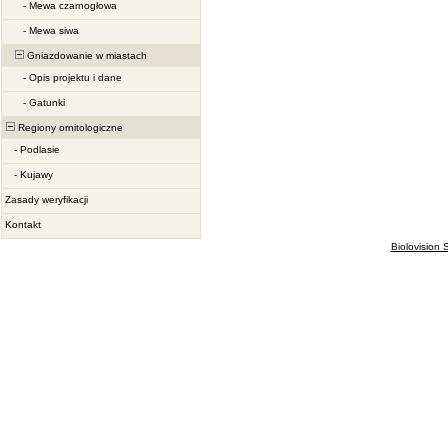
-
Mewa czarnogłowa
-
Mewa siwa
Gniazdowanie w miastach
-
Opis projektu i dane
-
Gatunki
Regiony ornitologiczne
-
Podlasie
-
Kujawy
Zasady weryfikacji
Kontakt
Biolovision S