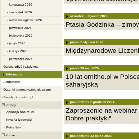
-
kuropatwa 2026
-
zimorodek 2026
czwartek 8 styczeń 2026
-
mewa białogłowa 2026
Ptasia Godzinka – zimow
-
głowienka 2026
-
białorzytka 2026
piątek 2 styczeń 2026
-
jerzyk 2026
Międzynarodowe Liczeni
-
kulczyk 2026
-
potrzeszcz 2026
-
Galeria zdjęć i dźwięków
piątek 30 maj 2025
Informacje
10 lat ornitho.pl w Polsc
-
Aktualności
saharyjską
-
Gatunki automatycznie ukrywane
-
Regulamin ornitho.pl
poniedziałek 2 grudzień 2024
Porady
Zaproszenie na webinar 
-
Aplikacja NaturaList
Dobre praktyki"
-
Kryteria lęgowości
-
Pełne listy
Pomoc
poniedziałek 22 lipiec 2024