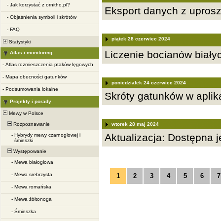
-
Jak korzystać z ornitho.pl?
Eksport danych z upros
-
Objaśnienia symboli i skrótów
-
FAQ
piątek 28 czerwiec 2024
Statystyki
Liczenie bocianów biały
Atlas i monitoring
-
Atlas rozmieszczenia ptaków lęgowych
-
Mapa obecności gatunków
poniedziałek 24 czerwiec 2024
-
Podsumowania lokalne
Skróty gatunków w aplika
Projekty i porady
Mewy w Polsce
wtorek 28 maj 2024
Rozpoznawanie
Aktualizacja: Dostępna j
-
Hybrydy mewy czarnogłowej i
śmieszki
Występowanie
-
Mewa białogłowa
-
Mewa srebrzysta
1
2
3
4
5
6
7
-
Mewa romańska
-
Mewa żółtonoga
-
Śmieszka