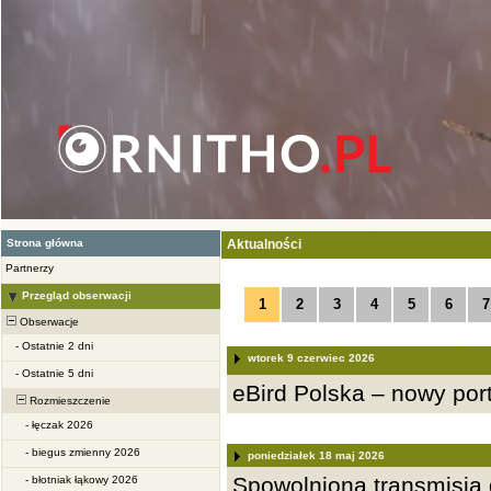
Strona główna
Aktualności
Partnerzy
Przegląd obserwacji
1
2
3
4
5
6
7
Obserwacje
-
Ostatnie 2 dni
wtorek 9 czerwiec 2026
-
Ostatnie 5 dni
eBird Polska – nowy po
Rozmieszczenie
-
łęczak 2026
-
biegus zmienny 2026
poniedziałek 18 maj 2026
Spowolniona transmisja d
-
błotniak łąkowy 2026