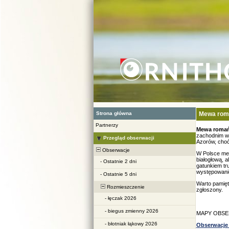
Strona główna
Mewa rom
Partnerzy
Mewa roma
zachodnim w
Przegląd obserwacji
Azorów, choć
Obserwacje
W Polsce mew
białogłową, 
-
Ostatnie 2 dni
gatunkiem tr
występowanie
-
Ostatnie 5 dni
Warto pamięt
Rozmieszczenie
zgłoszony.
-
łęczak 2026
-
biegus zmienny 2026
MAPY OBSE
-
błotniak łąkowy 2026
Obserwacje