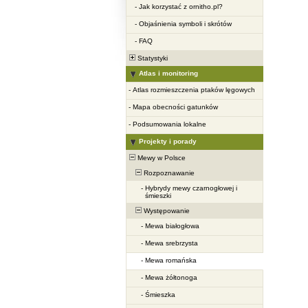
-
Jak korzystać z ornitho.pl?
-
Objaśnienia symboli i skrótów
-
FAQ
Statystyki
Atlas i monitoring
-
Atlas rozmieszczenia ptaków lęgowych
-
Mapa obecności gatunków
-
Podsumowania lokalne
Projekty i porady
Mewy w Polsce
Rozpoznawanie
-
Hybrydy mewy czarnogłowej i
śmieszki
Występowanie
-
Mewa białogłowa
-
Mewa srebrzysta
-
Mewa romańska
-
Mewa żółtonoga
-
Śmieszka