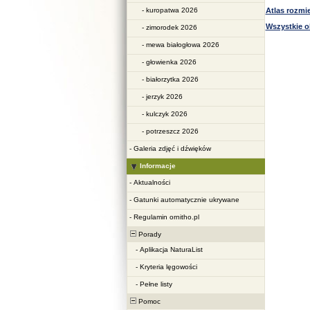
-
kuropatwa 2026
Atlas rozm
Wszystkie o
-
zimorodek 2026
-
mewa białogłowa 2026
-
głowienka 2026
-
białorzytka 2026
-
jerzyk 2026
-
kulczyk 2026
-
potrzeszcz 2026
-
Galeria zdjęć i dźwięków
Informacje
-
Aktualności
-
Gatunki automatycznie ukrywane
-
Regulamin ornitho.pl
Porady
-
Aplikacja NaturaList
-
Kryteria lęgowości
-
Pełne listy
Pomoc