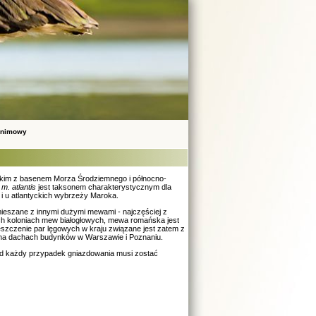
onimowy
kim z basenem Morza Środziemnego i północno-
 m. atlantis
jest taksonem charakterystycznym dla
i u atlantyckich wybrzeży Maroka.
mieszane z innymi dużymi mewami - najczęściej z
ch koloniach mew białogłowych, mewa romańska jest
eszczenie par lęgowych w kraju związane jest zatem z
 na dachach budynków w Warszawie i Poznaniu.
tąd każdy przypadek gniazdowania musi zostać