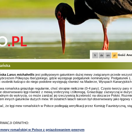
Gość An
fr
de
en
pl
ańska
ńska
Larus michahellis
jest politypowym gatunkiem dużej mewy związanym przede wszyst
ybrzeżem Półwyspu Iberyjskiego, gdzie występuje podgatunek nominatywny. Podgatunek
L.
 osobniki łudząco do niego podobne występują również na Maderze, Wyspach Kanaryjskich 
a romańska gniazduje regularnie, choć skrajnie nielicznie (0-4 pary). Często tworzy pary 
ale obserwowano lęgi również z mewą srebrzystą i żółtonogą. Gniazdując zazwyczaj w duży
udnym do wykrycia, co może zaniżać jej rzeczywistą liczebność na obszarze Polski. Rozmi
m innych gatunków dużych mew. W ostatnich latach takson był obserwowany jako lęgowy
ać, że lęgi mew romańskich w Polsce podlegają weryfikacji przez Komisję Faunistyczną, s
RWACJI ORNITHO:
 mewy romańskiej w Polsce z gniazdowaniem pewnym