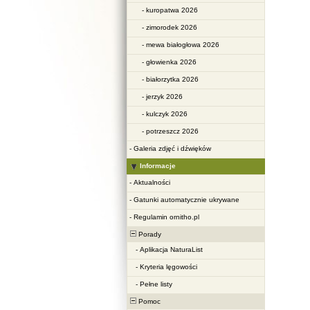
-
kuropatwa 2026
-
zimorodek 2026
-
mewa białogłowa 2026
-
głowienka 2026
-
białorzytka 2026
-
jerzyk 2026
-
kulczyk 2026
-
potrzeszcz 2026
-
Galeria zdjęć i dźwięków
Informacje
-
Aktualności
-
Gatunki automatycznie ukrywane
-
Regulamin ornitho.pl
Porady
-
Aplikacja NaturaList
-
Kryteria lęgowości
-
Pełne listy
Pomoc