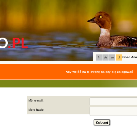
Gość An
fr
de
en
pl
Aby wejść na tę stronę należy się zalogować
Mój e-mail :
Moje hasło :