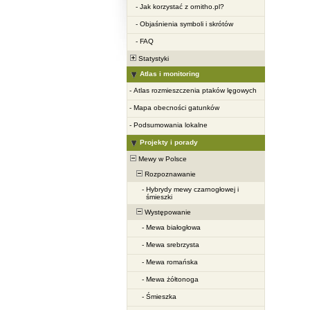
-
Jak korzystać z ornitho.pl?
-
Objaśnienia symboli i skrótów
-
FAQ
Statystyki
Atlas i monitoring
-
Atlas rozmieszczenia ptaków lęgowych
-
Mapa obecności gatunków
-
Podsumowania lokalne
Projekty i porady
Mewy w Polsce
Rozpoznawanie
-
Hybrydy mewy czarnogłowej i
śmieszki
Występowanie
-
Mewa białogłowa
-
Mewa srebrzysta
-
Mewa romańska
-
Mewa żółtonoga
-
Śmieszka