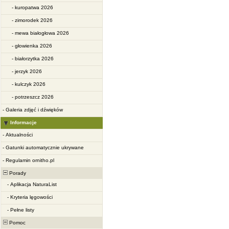
-
kuropatwa 2026
-
zimorodek 2026
-
mewa białogłowa 2026
-
głowienka 2026
-
białorzytka 2026
-
jerzyk 2026
-
kulczyk 2026
-
potrzeszcz 2026
-
Galeria zdjęć i dźwięków
Informacje
-
Aktualności
-
Gatunki automatycznie ukrywane
-
Regulamin ornitho.pl
Porady
-
Aplikacja NaturaList
-
Kryteria lęgowości
-
Pełne listy
Pomoc