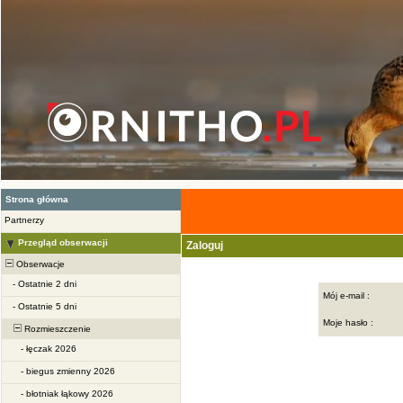
Strona główna
Partnerzy
Przegląd obserwacji
Zaloguj
Obserwacje
-
Ostatnie 2 dni
Mój e-mail :
-
Ostatnie 5 dni
Moje hasło :
Rozmieszczenie
-
łęczak 2026
-
biegus zmienny 2026
-
błotniak łąkowy 2026