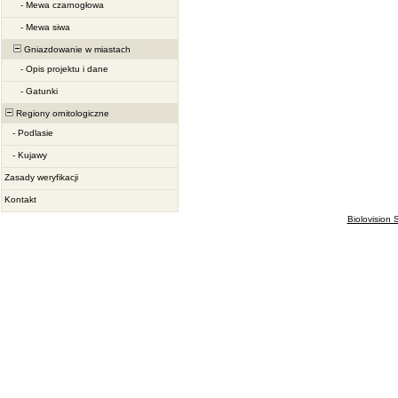
-
Mewa czarnogłowa
-
Mewa siwa
Gniazdowanie w miastach
-
Opis projektu i dane
-
Gatunki
Regiony ornitologiczne
-
Podlasie
-
Kujawy
Zasady weryfikacji
Kontakt
Biolovision S