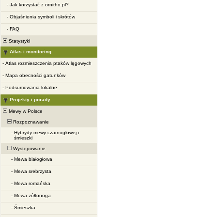
-
Jak korzystać z ornitho.pl?
-
Objaśnienia symboli i skrótów
-
FAQ
Statystyki
Atlas i monitoring
-
Atlas rozmieszczenia ptaków lęgowych
-
Mapa obecności gatunków
-
Podsumowania lokalne
Projekty i porady
Mewy w Polsce
Rozpoznawanie
-
Hybrydy mewy czarnogłowej i
śmieszki
Występowanie
-
Mewa białogłowa
-
Mewa srebrzysta
-
Mewa romańska
-
Mewa żółtonoga
-
Śmieszka