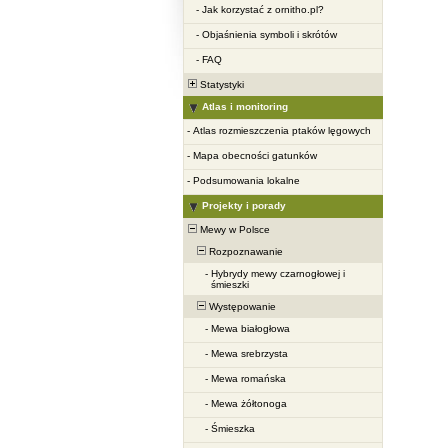
-
Jak korzystać z ornitho.pl?
-
Objaśnienia symboli i skrótów
-
FAQ
Statystyki
Atlas i monitoring
-
Atlas rozmieszczenia ptaków lęgowych
-
Mapa obecności gatunków
-
Podsumowania lokalne
Projekty i porady
Mewy w Polsce
Rozpoznawanie
-
Hybrydy mewy czarnogłowej i
śmieszki
Występowanie
-
Mewa białogłowa
-
Mewa srebrzysta
-
Mewa romańska
-
Mewa żółtonoga
-
Śmieszka