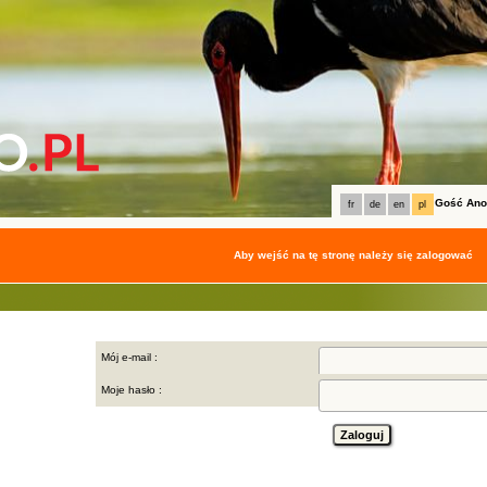
Gość An
fr
de
en
pl
Aby wejść na tę stronę należy się zalogować
Mój e-mail :
Moje hasło :