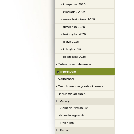
-
kuropatwa 2026
-
zimorodek 2026
-
mewa białogłowa 2026
-
głowienka 2026
-
białorzytka 2026
-
jerzyk 2026
-
kulczyk 2026
-
potrzeszcz 2026
-
Galeria zdjęć i dźwięków
Informacje
-
Aktualności
-
Gatunki automatycznie ukrywane
-
Regulamin ornitho.pl
Porady
-
Aplikacja NaturaList
-
Kryteria lęgowości
-
Pełne listy
Pomoc