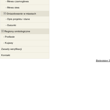
-
Mewa czarnogłowa
-
Mewa siwa
Gniazdowanie w miastach
-
Opis projektu i dane
-
Gatunki
Regiony ornitologiczne
-
Podlasie
-
Kujawy
Zasady weryfikacji
Kontakt
Biolovision S