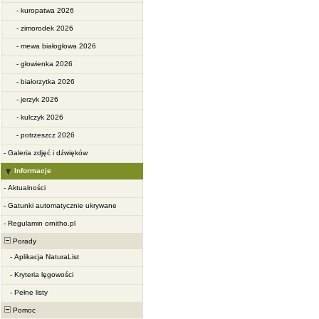
-
kuropatwa 2026
-
zimorodek 2026
-
mewa białogłowa 2026
-
głowienka 2026
-
białorzytka 2026
-
jerzyk 2026
-
kulczyk 2026
-
potrzeszcz 2026
-
Galeria zdjęć i dźwięków
Informacje
-
Aktualności
-
Gatunki automatycznie ukrywane
-
Regulamin ornitho.pl
Porady
-
Aplikacja NaturaList
-
Kryteria lęgowości
-
Pełne listy
Pomoc