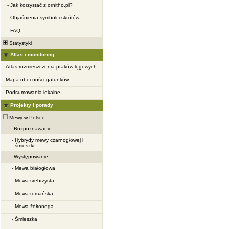
-
Jak korzystać z ornitho.pl?
-
Objaśnienia symboli i skrótów
-
FAQ
Statystyki
Atlas i monitoring
-
Atlas rozmieszczenia ptaków lęgowych
-
Mapa obecności gatunków
-
Podsumowania lokalne
Projekty i porady
Mewy w Polsce
Rozpoznawanie
-
Hybrydy mewy czarnogłowej i
śmieszki
Występowanie
-
Mewa białogłowa
-
Mewa srebrzysta
-
Mewa romańska
-
Mewa żółtonoga
-
Śmieszka