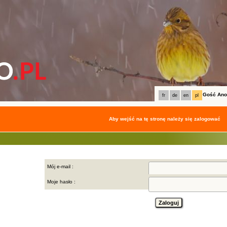
Gość An
fr
de
en
pl
Aby wejść na tę stronę należy się zalogować
Mój e-mail :
Moje hasło :