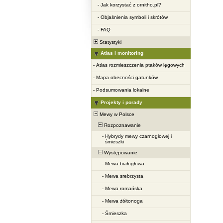
-
Jak korzystać z ornitho.pl?
-
Objaśnienia symboli i skrótów
-
FAQ
Statystyki
Atlas i monitoring
-
Atlas rozmieszczenia ptaków lęgowych
-
Mapa obecności gatunków
-
Podsumowania lokalne
Projekty i porady
Mewy w Polsce
Rozpoznawanie
-
Hybrydy mewy czarnogłowej i
śmieszki
Występowanie
-
Mewa białogłowa
-
Mewa srebrzysta
-
Mewa romańska
-
Mewa żółtonoga
-
Śmieszka