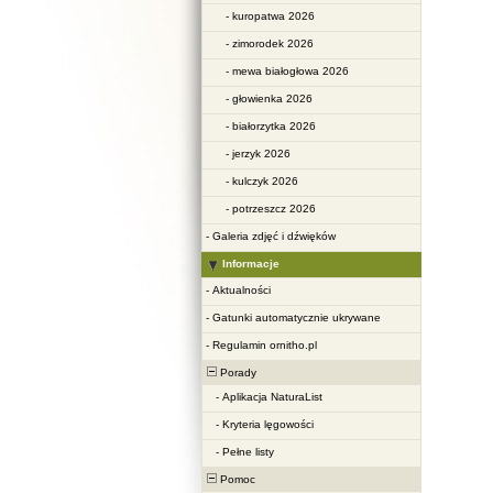
-
kuropatwa 2026
-
zimorodek 2026
-
mewa białogłowa 2026
-
głowienka 2026
-
białorzytka 2026
-
jerzyk 2026
-
kulczyk 2026
-
potrzeszcz 2026
-
Galeria zdjęć i dźwięków
Informacje
-
Aktualności
-
Gatunki automatycznie ukrywane
-
Regulamin ornitho.pl
Porady
-
Aplikacja NaturaList
-
Kryteria lęgowości
-
Pełne listy
Pomoc