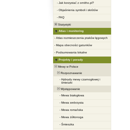
-
Jak korzystać z ornitho.pl?
-
Objaśnienia symboli i skrótów
-
FAQ
Statystyki
Atlas i monitoring
-
Atlas rozmieszczenia ptaków lęgowych
-
Mapa obecności gatunków
-
Podsumowania lokalne
Projekty i porady
Mewy w Polsce
Rozpoznawanie
-
Hybrydy mewy czarnogłowej i
śmieszki
Występowanie
-
Mewa białogłowa
-
Mewa srebrzysta
-
Mewa romańska
-
Mewa żółtonoga
-
Śmieszka