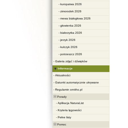
-
kuropatwa 2026
-
zimorodek 2026
-
mewa białogłowa 2026
-
głowienka 2026
-
białorzytka 2026
-
jerzyk 2026
-
kulczyk 2026
-
potrzeszcz 2026
-
Galeria zdjęć i dźwięków
Informacje
-
Aktualności
-
Gatunki automatycznie ukrywane
-
Regulamin ornitho.pl
Porady
-
Aplikacja NaturaList
-
Kryteria lęgowości
-
Pełne listy
Pomoc