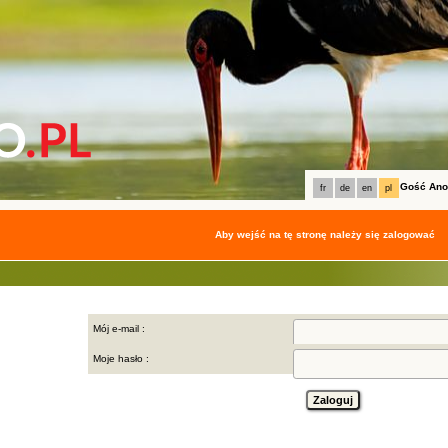
Gość An
fr
de
en
pl
Aby wejść na tę stronę należy się zalogować
Mój e-mail :
Moje hasło :