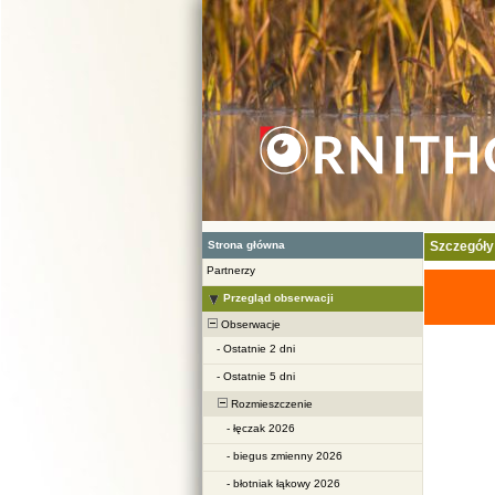
Strona główna
Szczegóły
Partnerzy
Przegląd obserwacji
Obserwacje
-
Ostatnie 2 dni
-
Ostatnie 5 dni
Rozmieszczenie
-
łęczak 2026
-
biegus zmienny 2026
-
błotniak łąkowy 2026