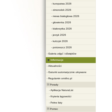
-
kuropatwa 2026
-
zimorodek 2026
-
mewa białogłowa 2026
-
głowienka 2026
-
białorzytka 2026
-
jerzyk 2026
-
kulczyk 2026
-
potrzeszcz 2026
-
Galeria zdjęć i dźwięków
Informacje
-
Aktualności
-
Gatunki automatycznie ukrywane
-
Regulamin ornitho.pl
Porady
-
Aplikacja NaturaList
-
Kryteria lęgowości
-
Pełne listy
Pomoc