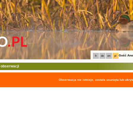
Gość An
fr
de
en
pl
 obserwacji
Obserwacja nie istnieje, została usunięta lub ukryt