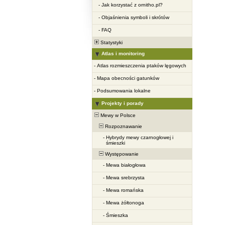
-
Jak korzystać z ornitho.pl?
-
Objaśnienia symboli i skrótów
-
FAQ
Statystyki
Atlas i monitoring
-
Atlas rozmieszczenia ptaków lęgowych
-
Mapa obecności gatunków
-
Podsumowania lokalne
Projekty i porady
Mewy w Polsce
Rozpoznawanie
-
Hybrydy mewy czarnogłowej i
śmieszki
Występowanie
-
Mewa białogłowa
-
Mewa srebrzysta
-
Mewa romańska
-
Mewa żółtonoga
-
Śmieszka