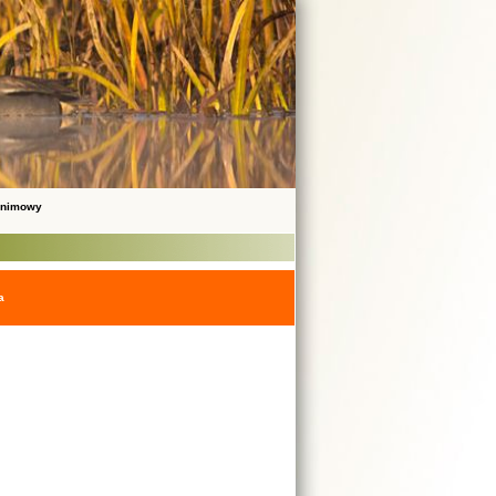
onimowy
a