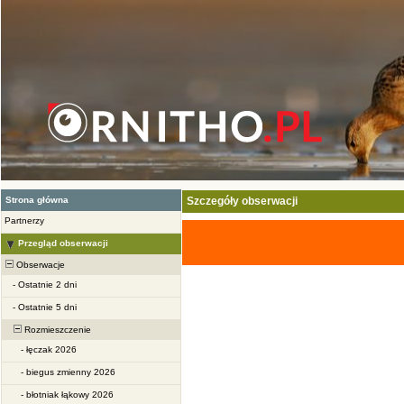
Strona główna
Szczegóły obserwacji
Partnerzy
Przegląd obserwacji
Obserwacje
-
Ostatnie 2 dni
-
Ostatnie 5 dni
Rozmieszczenie
-
łęczak 2026
-
biegus zmienny 2026
-
błotniak łąkowy 2026