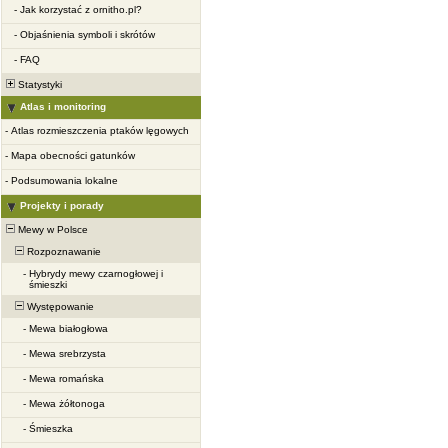
-
Jak korzystać z ornitho.pl?
-
Objaśnienia symboli i skrótów
-
FAQ
Statystyki
Atlas i monitoring
-
Atlas rozmieszczenia ptaków lęgowych
-
Mapa obecności gatunków
-
Podsumowania lokalne
Projekty i porady
Mewy w Polsce
Rozpoznawanie
-
Hybrydy mewy czarnogłowej i
śmieszki
Występowanie
-
Mewa białogłowa
-
Mewa srebrzysta
-
Mewa romańska
-
Mewa żółtonoga
-
Śmieszka