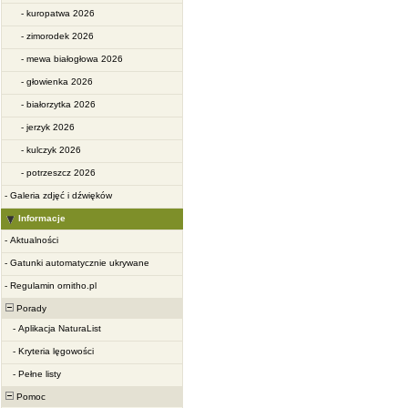
-
kuropatwa 2026
-
zimorodek 2026
-
mewa białogłowa 2026
-
głowienka 2026
-
białorzytka 2026
-
jerzyk 2026
-
kulczyk 2026
-
potrzeszcz 2026
-
Galeria zdjęć i dźwięków
Informacje
-
Aktualności
-
Gatunki automatycznie ukrywane
-
Regulamin ornitho.pl
Porady
-
Aplikacja NaturaList
-
Kryteria lęgowości
-
Pełne listy
Pomoc