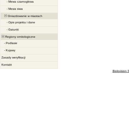
-
Mewa czarnogłowa
-
Mewa siwa
Gniazdowanie w miastach
-
Opis projektu i dane
-
Gatunki
Regiony ornitologiczne
-
Podlasie
-
Kujawy
Zasady weryfikacji
Kontakt
Biolovision S