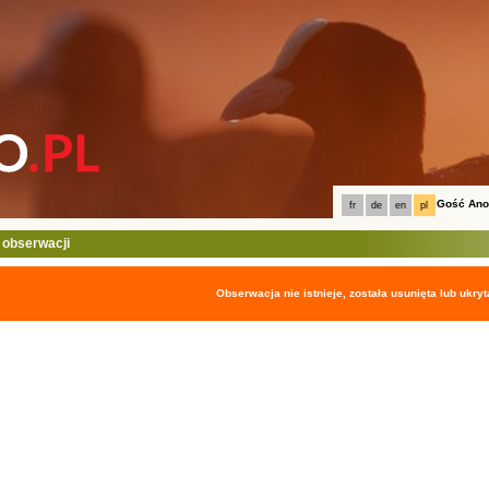
Gość An
fr
de
en
pl
 obserwacji
Obserwacja nie istnieje, została usunięta lub ukryt