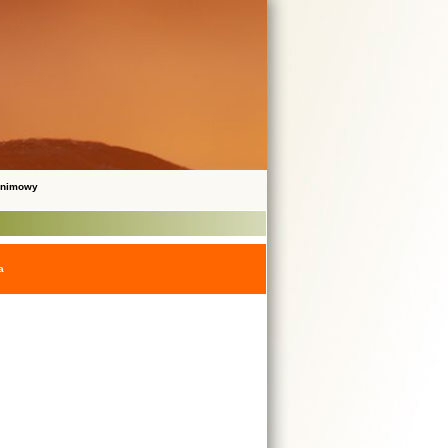
onimowy
a