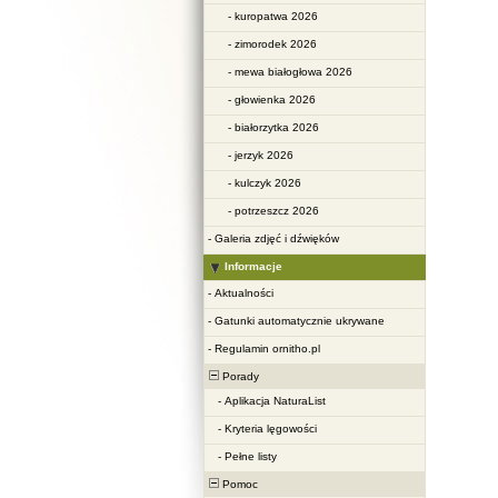
-
kuropatwa 2026
-
zimorodek 2026
-
mewa białogłowa 2026
-
głowienka 2026
-
białorzytka 2026
-
jerzyk 2026
-
kulczyk 2026
-
potrzeszcz 2026
-
Galeria zdjęć i dźwięków
Informacje
-
Aktualności
-
Gatunki automatycznie ukrywane
-
Regulamin ornitho.pl
Porady
-
Aplikacja NaturaList
-
Kryteria lęgowości
-
Pełne listy
Pomoc