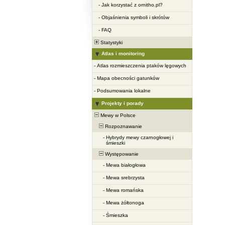
-
Jak korzystać z ornitho.pl?
-
Objaśnienia symboli i skrótów
-
FAQ
Statystyki
Atlas i monitoring
-
Atlas rozmieszczenia ptaków lęgowych
-
Mapa obecności gatunków
-
Podsumowania lokalne
Projekty i porady
Mewy w Polsce
Rozpoznawanie
-
Hybrydy mewy czarnogłowej i
śmieszki
Występowanie
-
Mewa białogłowa
-
Mewa srebrzysta
-
Mewa romańska
-
Mewa żółtonoga
-
Śmieszka