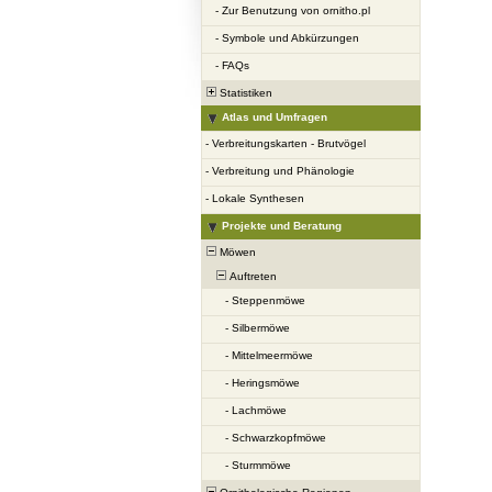
-
Zur Benutzung von ornitho.pl
-
Symbole und Abkürzungen
-
FAQs
Statistiken
Atlas und Umfragen
-
Verbreitungskarten - Brutvögel
-
Verbreitung und Phänologie
-
Lokale Synthesen
Projekte und Beratung
Möwen
Auftreten
-
Steppenmöwe
-
Silbermöwe
-
Mittelmeermöwe
-
Heringsmöwe
-
Lachmöwe
-
Schwarzkopfmöwe
-
Sturmmöwe