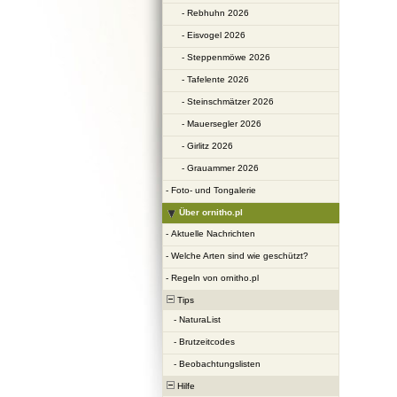
-
Rebhuhn 2026
-
Eisvogel 2026
-
Steppenmöwe 2026
-
Tafelente 2026
-
Steinschmätzer 2026
-
Mauersegler 2026
-
Girlitz 2026
-
Grauammer 2026
-
Foto- und Tongalerie
Über ornitho.pl
-
Aktuelle Nachrichten
-
Welche Arten sind wie geschützt?
-
Regeln von ornitho.pl
Tips
-
NaturaList
-
Brutzeitcodes
-
Beobachtungslisten
Hilfe