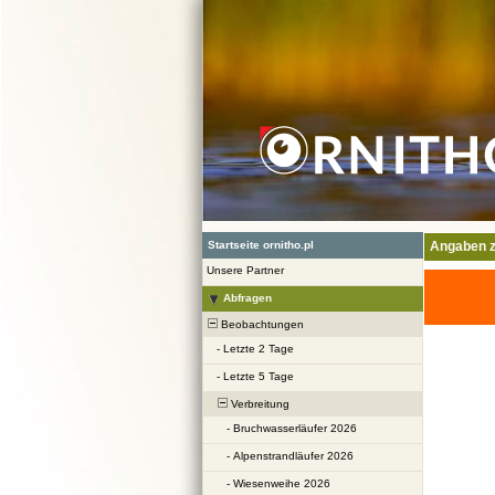
Startseite ornitho.pl
Angaben z
Unsere Partner
Abfragen
Beobachtungen
-
Letzte 2 Tage
-
Letzte 5 Tage
Verbreitung
-
Bruchwasserläufer 2026
-
Alpenstrandläufer 2026
-
Wiesenweihe 2026