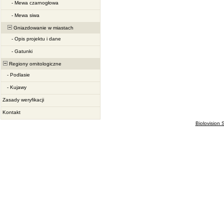
-
Mewa czarnogłowa
-
Mewa siwa
Gniazdowanie w miastach
-
Opis projektu i dane
-
Gatunki
Regiony ornitologiczne
-
Podlasie
-
Kujawy
Zasady weryfikacji
Kontakt
Biolovision S