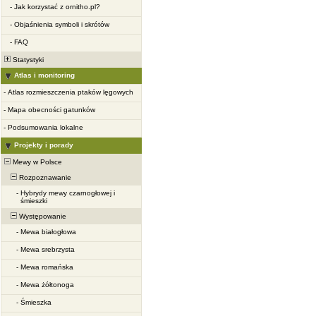
-
Jak korzystać z ornitho.pl?
-
Objaśnienia symboli i skrótów
-
FAQ
Statystyki
Atlas i monitoring
-
Atlas rozmieszczenia ptaków lęgowych
-
Mapa obecności gatunków
-
Podsumowania lokalne
Projekty i porady
Mewy w Polsce
Rozpoznawanie
-
Hybrydy mewy czarnogłowej i
śmieszki
Występowanie
-
Mewa białogłowa
-
Mewa srebrzysta
-
Mewa romańska
-
Mewa żółtonoga
-
Śmieszka