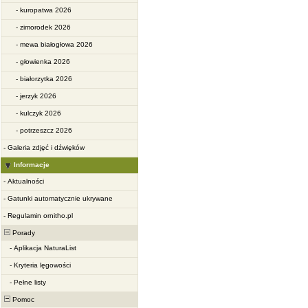
-
kuropatwa 2026
-
zimorodek 2026
-
mewa białogłowa 2026
-
głowienka 2026
-
białorzytka 2026
-
jerzyk 2026
-
kulczyk 2026
-
potrzeszcz 2026
-
Galeria zdjęć i dźwięków
Informacje
-
Aktualności
-
Gatunki automatycznie ukrywane
-
Regulamin ornitho.pl
Porady
-
Aplikacja NaturaList
-
Kryteria lęgowości
-
Pełne listy
Pomoc