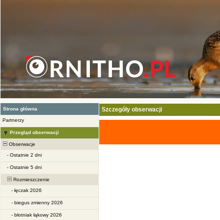
Strona główna
Szczegóły obserwacji
Partnerzy
Przegląd obserwacji
Obserwacje
-
Ostatnie 2 dni
-
Ostatnie 5 dni
Rozmieszczenie
-
łęczak 2026
-
biegus zmienny 2026
-
błotniak łąkowy 2026