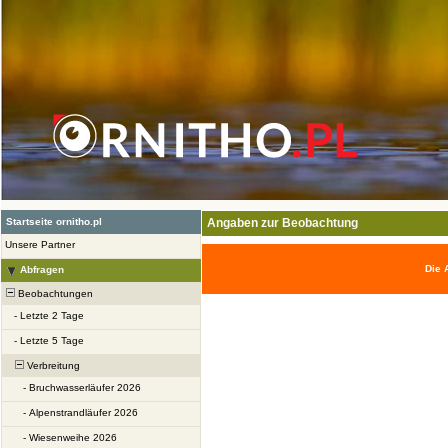
Startseite ornitho.pl
Angaben zur Beobachtung
Unsere Partner
Die 
Abfragen
Beobachtungen
-
Letzte 2 Tage
-
Letzte 5 Tage
Verbreitung
-
Bruchwasserläufer 2026
-
Alpenstrandläufer 2026
-
Wiesenweihe 2026