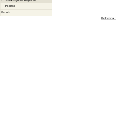
Ornithologische Regionen
-
Podlasie
Kontakt
Biolovision S