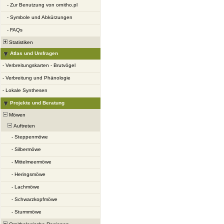
-
Zur Benutzung von ornitho.pl
-
Symbole und Abkürzungen
-
FAQs
Statistiken
Atlas und Umfragen
-
Verbreitungskarten - Brutvögel
-
Verbreitung und Phänologie
-
Lokale Synthesen
Projekte und Beratung
Möwen
Auftreten
-
Steppenmöwe
-
Silbermöwe
-
Mittelmeermöwe
-
Heringsmöwe
-
Lachmöwe
-
Schwarzkopfmöwe
-
Sturmmöwe