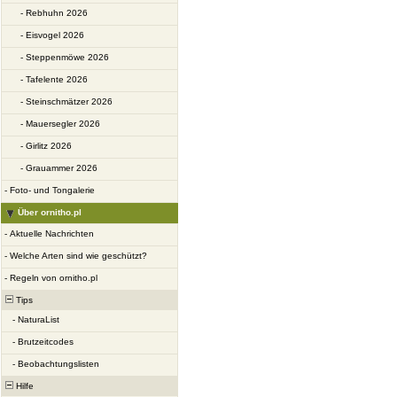
-
Rebhuhn 2026
-
Eisvogel 2026
-
Steppenmöwe 2026
-
Tafelente 2026
-
Steinschmätzer 2026
-
Mauersegler 2026
-
Girlitz 2026
-
Grauammer 2026
-
Foto- und Tongalerie
Über ornitho.pl
-
Aktuelle Nachrichten
-
Welche Arten sind wie geschützt?
-
Regeln von ornitho.pl
Tips
-
NaturaList
-
Brutzeitcodes
-
Beobachtungslisten
Hilfe