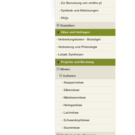
-
Zur Benutzung von ornitho.pl
-
Symbole und Abkürzungen
-
FAQs
Statistiken
Atlas und Umfragen
-
Verbreitungskarten - Brutvögel
-
Verbreitung und Phänologie
-
Lokale Synthesen
Projekte und Beratung
Möwen
Auftreten
-
Steppenmöwe
-
Silbermöwe
-
Mittelmeermöwe
-
Heringsmöwe
-
Lachmöwe
-
Schwarzkopfmöwe
-
Sturmmöwe