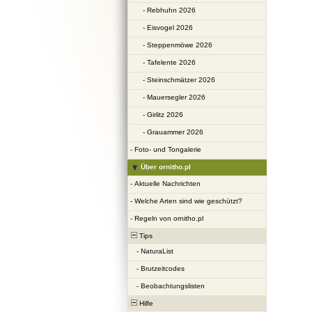
-
Rebhuhn 2026
-
Eisvogel 2026
-
Steppenmöwe 2026
-
Tafelente 2026
-
Steinschmätzer 2026
-
Mauersegler 2026
-
Girlitz 2026
-
Grauammer 2026
-
Foto- und Tongalerie
Über ornitho.pl
-
Aktuelle Nachrichten
-
Welche Arten sind wie geschützt?
-
Regeln von ornitho.pl
Tips
-
NaturaList
-
Brutzeitcodes
-
Beobachtungslisten
Hilfe