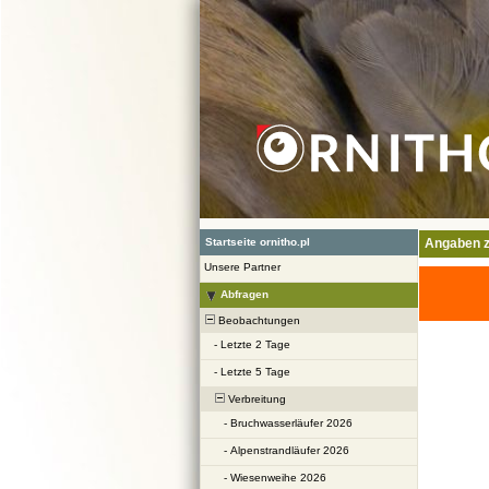
Startseite ornitho.pl
Angaben z
Unsere Partner
Abfragen
Beobachtungen
-
Letzte 2 Tage
-
Letzte 5 Tage
Verbreitung
-
Bruchwasserläufer 2026
-
Alpenstrandläufer 2026
-
Wiesenweihe 2026