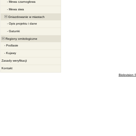
-
Mewa czarnogłowa
-
Mewa siwa
Gniazdowanie w miastach
-
Opis projektu i dane
-
Gatunki
Regiony ornitologiczne
-
Podlasie
-
Kujawy
Zasady weryfikacji
Kontakt
Biolovision S