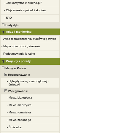
-
Jak korzystać z ornitho.pl?
-
Objaśnienia symboli i skrótów
-
FAQ
Statystyki
Atlas i monitoring
-
Atlas rozmieszczenia ptaków lęgowych
-
Mapa obecności gatunków
-
Podsumowania lokalne
Projekty i porady
Mewy w Polsce
Rozpoznawanie
-
Hybrydy mewy czarnogłowej i
śmieszki
Występowanie
-
Mewa białogłowa
-
Mewa srebrzysta
-
Mewa romańska
-
Mewa żółtonoga
-
Śmieszka