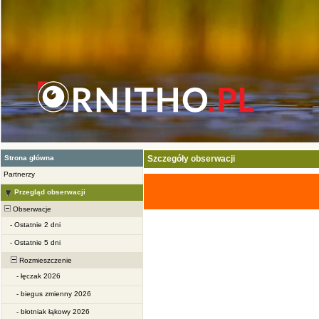
Strona główna
Szczegóły obserwacji
Partnerzy
Przegląd obserwacji
Obserwacje
-
Ostatnie 2 dni
-
Ostatnie 5 dni
Rozmieszczenie
-
łęczak 2026
-
biegus zmienny 2026
-
błotniak łąkowy 2026