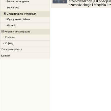
przeprowadzony jest specjal
-
Mewa czarnogłowa
czarnodziobego i łabędzia k
-
Mewa siwa
Gniazdowanie w miastach
-
Opis projektu i dane
-
Gatunki
Regiony ornitologiczne
-
Podlasie
-
Kujawy
Zasady weryfikacji
Kontakt