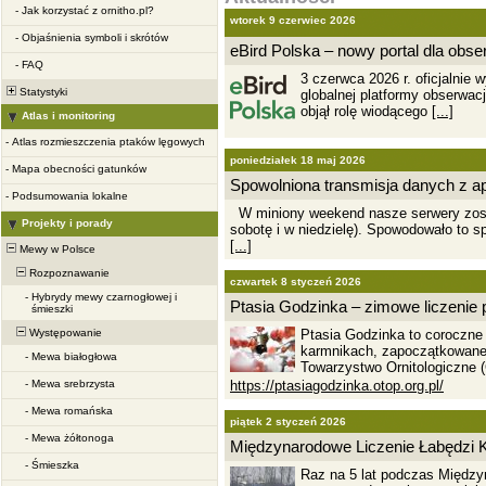
-
Jak korzystać z ornitho.pl?
wtorek 9 czerwiec 2026
-
Objaśnienia symboli i skrótów
eBird Polska – nowy portal dla ob
-
FAQ
3 czerwca 2026 r. oficjalnie 
Statystyki
globalnej platformy obserwac
objął rolę wiodącego
[...]
Atlas i monitoring
-
Atlas rozmieszczenia ptaków lęgowych
poniedziałek 18 maj 2026
-
Mapa obecności gatunków
Spowolniona transmisja danych z apl
-
Podsumowania lokalne
W miniony weekend nasze serwery zosta
Projekty i porady
sobotę i w niedzielę). Spowodowało to 
[...]
Mewy w Polsce
Rozpoznawanie
czwartek 8 styczeń 2026
-
Hybrydy mewy czarnogłowej i
Ptasia Godzinka – zimowe liczenie
śmieszki
Ptasia Godzinka to coroczne s
Występowanie
karmnikach, zapoczątkowane 
-
Mewa białogłowa
Towarzystwo Ornitologiczne
https://ptasiagodzinka.otop.org.pl/
-
Mewa srebrzysta
-
Mewa romańska
piątek 2 styczeń 2026
-
Mewa żółtonoga
Międzynarodowe Liczenie Łabędzi K
-
Śmieszka
Raz na 5 lat podczas Międz