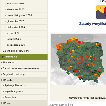
i A
-
kuropatwa 2026
-
zimorodek 2026
-
mewa białogłowa 2026
-
głowienka 2026
Zasady weryfika
-
białorzytka 2026
-
jerzyk 2026
-
kulczyk 2026
-
potrzeszcz 2026
-
Galeria zdjęć i dźwięków
Informacje
-
Aktualności
-
Gatunki automatycznie ukrywane
-
Regulamin ornitho.pl
Porady
-
Aplikacja NaturaList
-
Kryteria lęgowości
-
Pełne listy
Utworzenie konta jest darmowe
Pomoc
Aktualności