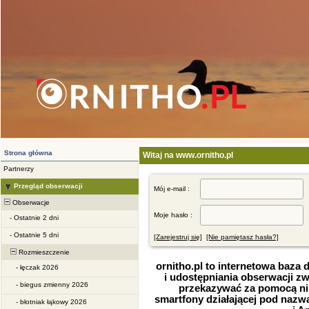
Strona główna
Witaj na www.ornitho.pl
Partnerzy
Przegląd obserwacji
Mój e-mail :
Obserwacje
Moje hasło :
-
Ostatnie 2 dni
-
Ostatnie 5 dni
[Zarejestruj się]
[Nie pamiętasz hasła?]
Rozmieszczenie
ornitho.pl to internetowa baza
-
łęczak 2026
i udostępniania obserwacji z
-
biegus zmienny 2026
przekazywać za pomocą nini
smartfony działającej pod nazwą
-
błotniak łąkowy 2026